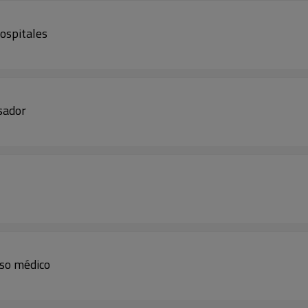
ospitales
sador
uso médico