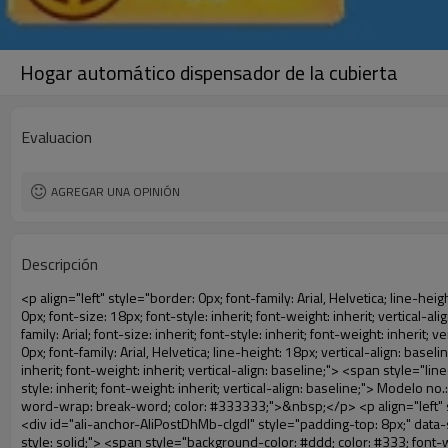
Hogar automático dispensador de la cubierta
Evaluacion
AGREGAR UNA OPINIÓN
Descripción
<p align="left" style="border: 0px; font-family: Arial, Helvetica; line-height: 18px; vertical-align: baseline; word-wrap: break-word; color: #333333;"> <span style="line-height: 27px; margin: 0px; padding: 0px; border: 0px; font-size: 18px; font-style: inherit; font-weight: inherit; vertical-align: baseline;"> <span style="line-height: 27px; font-weight: bold;"> <span style="line-height: 27px; margin: 0px; padding: 0px; border: 0px; font-family: Arial; font-size: inherit; font-style: inherit; font-weight: inherit; vertical-align: baseline;"> Nombre del producto: automático máquina de la cubierta </span> </span> </span> </p> <p align="left" style="border: 0px; font-family: Arial, Helvetica; line-height: 18px; vertical-align: baseline; word-wrap: break-word; color: #333333;"> <span style="line-height: 27px; margin: 0px; padding: 0px; border: 0px; font-size: 18px; font-style: inherit; font-weight: inherit; vertical-align: baseline;"> <span style="line-height: 27px; font-weight: bold;"> <span style="line-height: 27px; margin: 0px; padding: 0px; border: 0px; font-family: Arial; font-size: inherit; font-style: inherit; font-weight: inherit; vertical-align: baseline;"> Modelo no.: XT-46C </span> </span> </span> </p> <p align="left" style="border: 0px; font-family: Arial, Helvetica; line-height: 18px; vertical-align: baseline; word-wrap: break-word; color: #333333;">&nbsp;</p> <p align="left" style="border: 0px; font-family: Arial, Helvetica; line-height: 18px; vertical-align: baseline; word-wrap: break-word; color: #333333;">&nbsp;</p> <div id="ali-anchor-AliPostDhMb-clgdl" style="padding-top: 8px;" data-section="AliPostDhMb-clgdl" data-section-title="Product Uses"> <div id="ali-title-AliPostDhMb-clgdl" style="padding: 8px 0px; border-bottom-style: solid;"> <span style="background-color: #ddd; color: #333; font-weight: bold; padding: 8px 10px; line-height: 12px;"> Producto utiliza </span> </div> <div style="padding: 10px 0px;"> <p>&nbsp;&nbsp;<img src="http://i03.i.aliimg.com/simg/single/icon/placeholder_100x100.png" data-src="http://g01.s.alicdn.com/kf/HTB1v.cvIXXXXXaaXpXXq6xXFXXXJ/200852200/HTB1v.cvIXXXXXaaXpXXq6xXFXXXJ.jpg" data-alt="Hogar automático dispensador de la cubierta" width="700" style="background-color: #f5f5f5;" ori-width="800" ori-height="970" /> <noscript><img src="http://g01.s.alicdn.com/kf/HTB1v.cvIXXXXXaaXpXXq6xXFXXXJ/200852200/HTB1v.cvIXXXXXaaXpXXq6xXFXXXJ.jpg" alt="Hogar automático dispensador de la cubierta" width="700" style="background-color: #f5f5f5;" ori-width="800" ori-height="970"></noscript> </p> <p><img src="http://i03.i.aliimg.com/simg/single/icon/placeholder_100x100.png" data-src="http://g04.s.alicdn.com/kf/HTB1AmpcHVXXXXXqXXXXq6xXFXXX3/200852200/HTB1AmpcHVXXXXXqXXXXq6xXFXXX3.jpg" data-alt="Hogar automático dispensador de la cubierta" width="700" style="background-color: #f5f5f5;" ori-width="590" ori-height="588" /> <noscript><img src="http://g04.s.alicdn.com/kf/HTB1AmpcHVXXXXXqXXXXq6xXFXXX3/200852200/HTB1AmpcHVXXXXXqXXXXq6xXFXXX3.jpg" alt="Hogar automático dispensador de la cubierta" width="700" style="background-color: #f5f5f5;" ori-width="590" ori-height="588"></noscript> </p> <p>&nbsp;</p> </div>