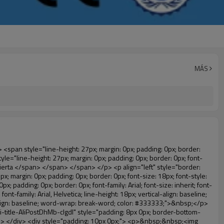
MÁS
> </span> </em> </span> </p> </div> </div> <p align="left" style="border: 0px; font-family: Arial, Helvetica; line-height: 18px; vertical-align: baseline; word-wrap: break-word; color: #333333;">&nbsp;</p> <p style="border: 0px; font-family: Arial, Helvetica, sans-serif; font-size: 14px; line-height: 26.6000003814697px; vertical-align: baseline; word-wrap: break-word; color: #333333;">&nbsp;</p> <div id="ali-anchor-AliPostDhMb-1epqd" style="padding-top: 8px;" data-section="AliPostDhMb-1epqd" data-section-title="Product Description"> <div id="ali-title-AliPostDhMb-1epqd" style="padding: 8px 0px; border-bottom-style: solid;"> <span style="background-color: #ddd; color: #333; font-weight: bold; padding: 8px 10px; line-height: 12px;"> Descripción del producto </span> </div> <div style="padding: 10px 0px;"> <p>&nbsp;&nbsp;<img src="http://i03.i.aliimg.com/simg/single/icon/placeholder_100x100.png" data-src="http://g01.s.alicdn.com/kf/HTB18lcbIXXXXXbEXVXXq6xXFXXXF/200852200/HTB18lcbIXXXXXbEXVXXq6xXFXXXF.jpg" data-alt="Hogar automático dispensador de la cubierta" width="700" style="background-color: #f5f5f5;" ori-width="785" ori-height="559" /> <noscript><img src="http://g01.s.alicdn.com/kf/HTB18lcbIXXXXXbEXVXXq6xXFXXXF/200852200/HTB18lcbIXXXXXbEXVXXq6xXFXXXF.jpg" alt="Hogar automático dispensador de la cubierta" width="700" style="background-color: #f5f5f5;" ori-width="785" ori-height="559"></noscript> </p> <p><img src="http://i03.i.aliimg.com/simg/single/icon/placeholder_100x100.png" data-src="http://g04.s.alicdn.com/kf/HTB1t2oxIXXXXXXOXpXXq6xXFXXXF/200852200/HTB1t2oxIXXXXXXOXpXXq6xXFXXXF.jpg" data-alt="Hogar automático dispensador de la cubierta" width="700" style="background-color: #f5f5f5;" ori-width="800" ori-height="654" /> <noscript><img src="http://g04.s.alicdn.com/kf/HTB1t2oxIXXXXXXOXpXXq6xXFXXXF/200852200/HTB1t2oxIXXXXXXOXpXXq6xXFXXXF.jpg" alt="Hogar automático dispensador de la cubierta" width="700" style="background-color: #f5f5f5;" ori-width="800" ori-height="654"></noscript> </p> </div> </div> <div id="ali-anchor-AliPostDhMb-jfxjh" style="padding-top: 8px;" data-section="AliPostDhMb-jfxjh" data-section-title="Product Advantages"> <div id="ali-title-AliPostDhMb-jfxjh" style="padding: 8px 0px; border-bottom-style: solid;"> <span style="background-color: #ddd; color: #333; font-weight: bold; padding: 8px 10px; line-height: 12px;"> Ventajas del producto </span> </div> <div style="padding: 10px 0px;"> <p>&nbsp;</p> <table class="aliDataTable" style="width: 600px; height: 436px;"><tbody> <tr style="height: 34.35pt;" align="left"><td style="width: 598pt;" colspan="2" valign="center"><p> <span style="line-height: normal; font-weight: bold; font-size: 12pt; font-family: Arial;"> Ventaja de Quen Shoe machine: </span> </p></td></tr> <tr style="height: 53.95pt;" align="left"> <td style="width: 181.85pt;" valign="center"><p><span style="line-height: normal; font-weight: bold; font-family: arial, helvetica, sans-serif; color: #008000; font-size