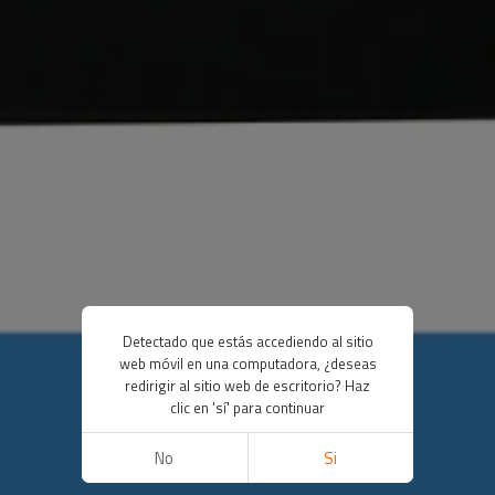
Detectado que estás accediendo al sitio
web móvil en una computadora, ¿deseas
redirigir al sitio web de escritorio? Haz
clic en 'sí' para continuar
No
Si