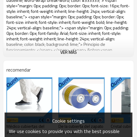
VER MÁS
recomendar
Cookie settings
Médico cubiertas del
De la cubierta del zapato
Cristal cubier
We use cookies to provide you with the best possible
zapato
del tobillo