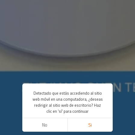
Detectado que estás accediendo al sitio
web móvil en una computadora, ¿deseas
redirigir al sitio web de escritorio? Haz
clic en 'sí' para continuar
No
Si