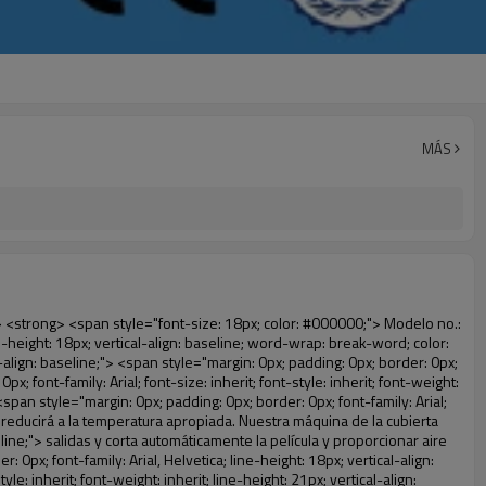
MÁS
erit; line-height: 21px; vertical-align: baseline; color: black;">4. Ambiental</span></span></p> <p style="border: 0px; font-family: Arial, Helvetica; line-height: 18px; vertical-align: baseline; word-wrap: break-word; color: #333333;">&nbsp;</p> <p style="border: 0px; font-family: Arial, Helvetica; line-height: 18px; vertical-align: baseline; word-wrap: break-word; color: #333333;"><span style="margin: 0px; padding: 0px; border: 0px; font-family: Arial; font-size: 14px; font-style: inherit; font-weight: inherit; line-height: 21px; vertical-align: baseline;"><span style="margin: 0px; padding: 0px; border: 0px; font-size: inherit; font-style: inherit; font-weight: inherit; line-height: 21px; vertical-align: baseline; color: black;">5. Cómodo de llevar, puede caber para diferentes tamaños de zapatos</span></span></p> <p style="border: 0px; font-family: Arial, Helvetica; line-height: 18px; vertical-align: baseline; word-wrap: break-word; color: #333333;">&nbsp;</p> <p style="border: 0px; font-family: Arial, Helvetica; line-height: 18px; vertical-align: baseline; word-wrap: break-word; color: #333333;"> <span style="margin: 0px; padding: 0px; border: 0px; font-size: 16px; font-style: inherit; font-weight: bold; line-height: 18px; vertical-align: baseline; color: #000000; background-color: #00ff00;"> <span style="margin: 0px; padding: 0px; border: 0px; font-size: inherit; font-style: inherit; font-weight: inherit; line-height: 24px; vertical-align: baseline;"> <span style="margin: 0px; padding: 0px; border: 0px; font-size: inherit; font-style: inherit; font-weight: inherit; line-height: 24px; vertical-align: baseline;"> Ámbito de aplicación para cubierta dispenser: </span> </span> </span> </p> <p style="border: 0px; font-family: Arial, Helvetica; line-height: 18px; vertical-align: baseline; word-wrap: break-word; color: #333333;"><br> <span style="margin: 0px; padding: 0px; border: 0px; font-size: 14px; font-style: inherit; font-weight: inherit; line-height: 18px; vertical-align: baseline; color: #000000;"> <span style="margin: 0px; padding: 0px; border: 0px; font-size: inherit; font-style: inherit; font-weight: inherit; line-height: 21px; vertical-align: baseline;"> <span style="margin: 0px; padding: 0px; border: 0px; font-size: inherit; font-style: inherit; font-weight: bold; line-height: 21px; vertical-align: baseline;"> Bienes raíces: </span> </span> Modelo de casa, residencia de alta calidad, etc </span> </p> <p style="border: 0px; font-family: Arial, Helvetica; line-height: 18px; vertical-align: baseline; word-wrap: break-word; color: #333333;"><br> <span style="margin: 0px; padding: 0px; border: 0px; font-size: 14px; font-style: inherit; font-weight: inherit; line-height: 18px; vertical-align: baseline; color: #000000;"> <span style="margin: 0px; padding: 0px; border: 0px; font-size: inherit; font-style: inherit; font-weight: inherit; line-height: 21px; vertical-align: baseline;"> <span style="margin: 0px; padding: 0px; border: 0px; font-size: inherit; font-style: inherit; font-weight: bold; line-height: 21px; vertical-align: baseline;"> Sistema de educación: </span> </span> Jardín de infantes, escuela, sala de ordenadores, investigación y docencia, laboratorio,