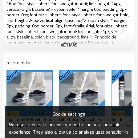
VER MÁS
recomendar
Cookie settings
Zapato del PVC cubiertas
Cubiertas desechables
Antideslizante
We use cookies to provide you with the best possible
para zapatos de la
para zapatos
de la zapata
experience. They also allow us to analyze user behavior in
cubierta