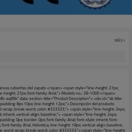
MÁS
"line-height: 21px; margin: 0px; padding: 0px; border: 0px; font-style: inherit; font-weight: inherit; vertical-align: baseline; color: black;">3. Rentable</span></span></p> <p style="border: 0px; font-family: Arial, Helvetica; line-height: 18px; vertical-align: baseline; word-wrap: break-word; color: #333333;"><span style="line-height: 21px; font-size: 14px;">&nbsp;</span></p> <p style="border: 0px; font-family: Arial, Helvetica; line-height: 18px; vertical-align: baseline; word-wrap: break-word; color: #333333;"><span style="line-height: 21px; margin: 0px; padding: 0px; border: 0px; font-family: Arial; font-size: 14px; font-style: inherit; font-weight: inherit; vertical-align: baseline;"><span style="line-height: 21px; margin: 0px; padding: 0px; border: 0px; font-style: inherit; font-weight: inherit; vertical-align: baseline; color: black;">4. Ambiental</span></span></p> <p style="border: 0px; font-family: Arial, Helvetica; line-height: 18px; vertical-align: baseline; word-wrap: break-word; color: #333333;"><span style="line-height: 21px; font-size: 14px;">&nbsp;</span></p> <p style="border: 0px; font-family: Arial, Helvetica; line-height: 18px; vertical-align: baseline; word-wrap: break-word; color: #333333;"><span style="line-height: 21px; margin: 0px; padding: 0px; border: 0px; font-family: Arial; font-size: 14px; font-style: inherit; font-weight: inherit; vertical-align: baseline;"><span style="line-height: 21px; margin: 0px; padding: 0px; border: 0px; font-style: inherit; font-weight: inherit; vertical-align: baseline; color: black;">5. Cómodo de llevar, puede caber para diferentes tamaños de zapatos</span></span></p> <p style="border: 0px; font-family: Arial, Helvetica; line-height: 18px; vertical-align: baseline; word-wrap: break-word; color: #333333;">&nbsp;</p> <p style="border: 0px; font-family: Arial, Helvetica; line-height: 18px; vertical-align: baseline; word-wrap: break-word; color: #333333;"> <span style="line-height: 18px; margin: 0px; padding: 0px; border: 0px; font-size: 16px; font-style: inherit; font-weight: bold; vertical-align: baseline; color: #000000; background-color: #00ccff;"> <span style="line-height: 24px; margin: 0px; padding: 0px; border: 0px; font-style: inherit; font-weight: inherit; vertical-align: baseline;"> <span style="line-height: 24px; margin: 0px; padding: 0px; border: 0px; font-style: inherit; font-weight: inherit; vertical-align: baseline;"> Ámbito de aplicación para cubierta dispenser: </span> </span> </span> </p> <p style="border: 0px; font-family: Arial, Helvetica; line-height: 18px; vertical-align: baseline; word-wrap: break-word; color: #333333;"><br> <span style="line-height: 18px; margin: 0px; padding: 0px; border: 0px; font-size: 14px; font-style: inherit; font-weight: inherit; vertical-align: baseline; color: #000000;"> <span style="line-height: 21px; margin: 0px; padding: 0px; border: 0px; font-style: inherit; font-weight: inherit; vertical-align: baseline;"> <span style="line-height: 21px; margin: 0px; padding: 0px; border: 0px; font-style: inherit; font-weight: bold; vertical-align: