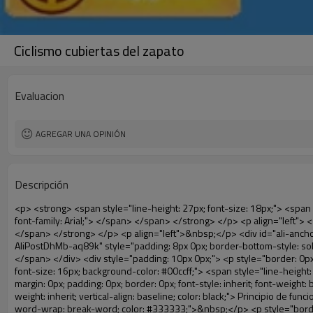
Ciclismo cubiertas del zapato
Evaluacion
AGREGAR UNA OPINIÓN
Descripción
<p> <strong> <span style="line-height: 27px; font-size: 18px;"> <span style="line-height: 27px; font-family: Arial;"> Nombre del producto: salas blancas cubiertas del zapato </span> <span style="line-height: 27px; font-family: Arial;"> </span> </span> </strong> </p> <p align="left"> <strong> <span style="line-height: 27px; font-size: 18px;"> <span style="line-height: 27px; font-family: Arial;"> Modelo no.: 28-1000 </span> </span> </strong> </p> <p align="left">&nbsp;</p> <div id="ali-anchor-AliPostDhMb-aq89k" style="padding-top: 8px;" data-section="AliPostDhMb-aq89k" data-section-title="Product Description"> <div id="ali-title-AliPostDhMb-aq89k" style="padding: 8px 0px; border-bottom-style: solid;"> <span style="background-color: #ddd; color: #333; font-weight: bold; padding: 8px 10px; line-height: 12px;"> Descripción del producto </span> </div> <div style="padding: 10px 0px;"> <p style="border: 0px; font-family: Arial, Helvetica; line-height: 18px; vertical-align: baseline; word-wrap: break-word; color: #333333;"> <span style="line-height: 24px; font-size: 16px; background-color: #00ccff;"> <span style="line-height: 24px; margin: 0px; padding: 0px; border: 0px; font-style: inherit; font-weight: inherit; vertical-align: baseline;"> <span style="line-height: 24px; margin: 0px; padding: 0px; border: 0px; font-style: inherit; font-weight: bold; vertical-align: baseline;"> <span style="line-height: 24px; margin: 0px; padding: 0px; border: 0px; font-family: Arial; font-style: inherit; font-weight: inherit; vertical-align: baseline; color: black;"> Principio de funcionamiento: </span> </span> </span> </span> </p> <p style="border: 0px; font-family: Arial, Helvetica; line-height: 18px; vertical-align: baseline; word-wrap: break-word; color: #333333;">&nbsp;</p> <p style="border: 0px; font-family: Arial, Helvetica; line-height: 18px; vertical-align: baseline; word-wrap: break-word; color: #333333;"><span style="line-height: 21px; margin: 0px; padding: 0px; border: 0px; font-family: Arial; font-size: 14px; font-style: inherit; font-weight: inherit; vertical-align: baseline;"> Utilizar el principio de que la película retráctil se reducirá a la temperatura apropiada. Nuestra máquina de la cubierta <span style="line-height: 21px; margin: 0px; padding: 0px; border: 0px; font-size: inherit; font-style: inherit; font-weight: inherit; vertical-align: baseline;"> salidas y corta automáticamente la película y proporcionar aire caliente, </span> Sólo toma unos segundos para dejar la película volverá cubierta del zapato y cubierta tuyo zapatos. </span></p> <p style="border: 0px; font-family: Arial, Helvetica; line-height: 18px; vertical-align: baseline; word-wrap: break-word; color: #333333;"> <span style="line-height: 21px; margin: 0px; padding: 0px; border: 0px; font-family: Arial; font-size: 14px; font-style: inherit; font-weight: inherit; vertical-align: baseline;"> Este zapato cubierta puede <span style="line-height: 21px; margin: 0px; padding: 0px; border: 0px; font-size: inherit; font-style: inherit; font-weight: inherit; vertical-align: baseline;"> cubren los zapatos de diferentes tamaños, una capa de película cubrirá la parte inferior del zapato. </span> </span> </p> <p style="border: 0px; font-family: Arial, Helvetica; line-height: 18p