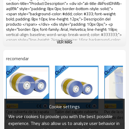
VER MÁS
recomendar
Cookie settings
Cpe cubierta de la zapata
Talón del zapato cubierta
Pvc de la cubie
We use cookies to provide you with the best possible
para zapato
zapato desec
experience. They also allow us to analyze user behavior in
dispensador de la
cubierta