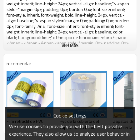
VER MÁS
recomendar
Cookie settings
Film retráctil de PVC
Pvc de la cubierta del
Zapatos de ta
We use cookies to provide you with the best possible
zapato desechable
la cubierta par
experience. They also allow us to analyze user behavior in
dispensador d
cubierta