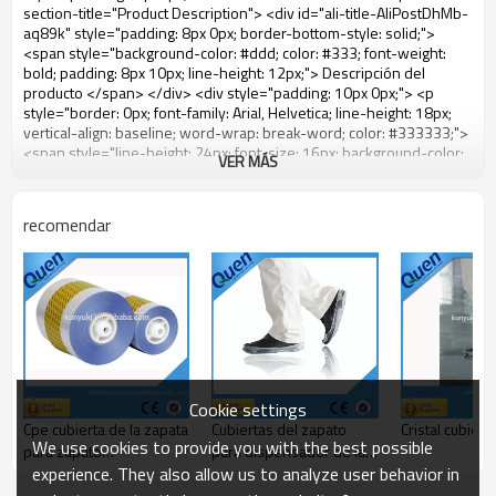
VER MÁS
recomendar
Cookie settings
Cpe cubierta de la zapata
Cubiertas del zapato
Cristal cubier
We use cookies to provide you with the best possible
para zapato
para dispensador de la
experience. They also allow us to analyze user behavior in
dispensador de la
cubierta del zapato
cubierta