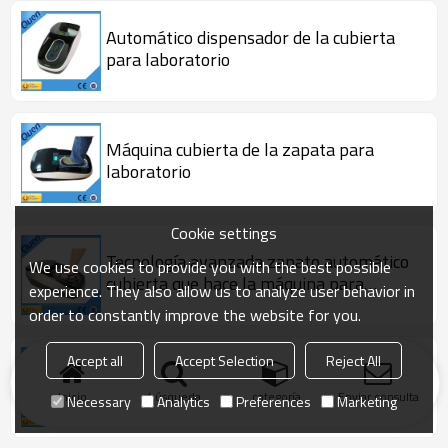
Automático dispensador de la cubierta
para laboratorio
Máquina cubierta de la zapata para
laboratorio
Cookie settings
Tecnología avanzada zapato automático
We use cookies to provide you with the best possible
cubierta que hace la máquina para
experience. They also allow us to analyze user behavior in
laboratorio
order to constantly improve the website for you.
Accept all
Accept Selection
Reject All
Automático máquina cubierta de la
zapata para laboratorio de zapatos
Inicio
búsqueda
categoría
Enviar consulta
Necessary
Analytics
Preferences
Marketing