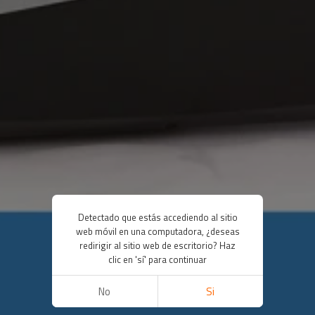
Detectado que estás accediendo al sitio
web móvil en una computadora, ¿deseas
redirigir al sitio web de escritorio? Haz
clic en 'sí' para continuar
No
Si