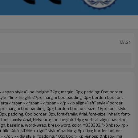
MÁS
e-height: normal; font-family: Arial;"> Para proporcionar un ambiente limpio! </span> </span> </em> </span> </p> </div> </div> <p align="left" style="border: 0px; font-family: Arial, Helvetica; line-height: 18px; vertical-align: baseline; word-wrap: break-word; color: #333333;">&nbsp;</p> <p style="border: 0px; font-family: Arial, Helvetica, sans-serif; font-size: 14px; line-height: 26.6000003814697px; vertical-align: baseline; word-wrap: break-word; color: #333333;">&nbsp;</p> <div id="ali-anchor-AliPostDhMb-1epqd" style="padding-top: 8px;" data-section="AliPostDhMb-1epqd" data-section-title="Product Description"> <div id="ali-title-AliPostDhMb-1epqd" style="padding: 8px 0px; border-bottom-style: solid;"> <span style="background-color: #ddd; color: #333; font-weight: bold; padding: 8px 10px; line-height: 12px;"> Descripción del producto </span> </div> <div style="padding: 10px 0px;"> <p>&nbsp;&nbsp;<img src="http://i03.i.aliimg.com/simg/single/icon/placeholder_100x100.png" data-src="http://g01.s.alicdn.com/kf/HTB18lcbIXXXXXbEXVXXq6xXFXXXF/200852200/HTB18lcbIXXXXXbEXVXXq6xXFXXXF.jpg" data-alt="Automático máquina cubierta de la zapata para uso de laboratorio" width="700" style="background-color: #f5f5f5;" ori-width="785" ori-height="559" /> <noscript><img src="http://g01.s.alicdn.com/kf/HTB18lcbIXXXXXbEXVXXq6xXFXXXF/200852200/HTB18lcbIXXXXXbEXVXXq6xXFXXXF.jpg" alt="Automático máquina cubierta de la zapata para uso de laboratorio" width="700" style="background-color: #f5f5f5;" ori-width="785" ori-height="559"></noscript> </p> <p><img src="http://i03.i.aliimg.com/simg/single/icon/placeholder_100x100.png" data-src="http://g04.s.alicdn.com/kf/HTB1t2oxIXXXXXXOXpXXq6xXFXXXF/200852200/HTB1t2oxIXXXXXXOXpXXq6xXFXXXF.jpg" data-alt="Automático máquina cubierta de la zapata para uso de laboratorio" width="700" style="background-color: #f5f5f5;" ori-width="800" ori-height="654" /> <noscript><img src="http://g04.s.alicdn.com/kf/HTB1t2oxIXXXXXXOXpXXq6xXFXXXF/200852200/HTB1t2oxIXXXXXXOXpXXq6xXFXXXF.jpg" alt="Automático máquina cubierta de la zapata para uso de laboratorio" width="700" style="background-color: #f5f5f5;" ori-width="800" ori-height="654"></noscript> </p> </div> </div> <div id="ali-anchor-AliPostDhMb-jfxjh" style="padding-top: 8px;" data-section="AliPostDhMb-jfxjh" data-section-title="Product Advantages"> <div id="ali-title-AliPostDhMb-jfxjh" style="padding: 8px 0px; border-bottom-style: solid;"> <span style="background-color: #ddd; color: #333; font-weight: bold; padding: 8px 10px; line-height: 12px;"> Ventajas del producto </span> </div> <div style="padding: 10px 0px;"> <p>&nbsp;</p> <table class="aliDataTable" style="width: 600px; height: 436px;"><tbody> <tr style="height: 34.35pt;" align="left"><td style="width: 598pt;" colspan="2" valign="center"><p> <span style="line-height: normal; font-weight: bold; font-size: 12pt; font-family: Arial;"> Ventaja de Quen Shoe machine: </span> </p></td></tr> <tr style="height: 53.95pt;" align="left"> <