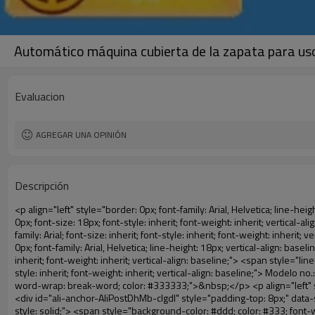
Automático máquina cubierta de la zapata para uso
Evaluacion
AGREGAR UNA OPINIÓN
Descripción
<p align="left" style="border: 0px; font-family: Arial, Helvetica; line-height: 18px; vertical-align: baseline; word-wrap: break-word; color: #333333;"> <span style="line-height: 27px; margin: 0px; padding: 0px; border: 0px; font-size: 18px; font-style: inherit; font-weight: inherit; vertical-align: baseline;"> <span style="line-height: 27px; font-weight: bold;"> <span style="line-height: 27px; margin: 0px; padding: 0px; border: 0px; font-family: Arial; font-size: inherit; font-style: inherit; font-weight: inherit; vertical-align: baseline;"> Nombre del producto: automático máquina de la cubierta </span> </span> </span> </p> <p align="left" style="border: 0px; font-family: Arial, Helvetica; line-height: 18px; vertical-align: baseline; word-wrap: break-word; color: #333333;"> <span style="line-height: 27px; margin: 0px; padding: 0px; border: 0px; font-size: 18px; font-style: inherit; font-weight: inherit; vertical-align: baseline;"> <span style="line-height: 27px; font-weight: bold;"> <span style="line-height: 27px; margin: 0px; padding: 0px; border: 0px; font-family: Arial; font-size: inherit; font-style: inherit; font-weight: inherit; vertical-align: baseline;"> Modelo no.: XT-46C </span> </span> </span> </p> <p align="left" style="border: 0px; font-family: Arial, Helvetica; line-height: 18px; vertical-align: baseline; word-wrap: break-word; color: #333333;">&nbsp;</p> <p align="left" style="border: 0px; font-family: Arial, Helvetica; line-height: 18px; vertical-align: baseline; word-wrap: break-word; color: #333333;">&nbsp;</p> <div id="ali-anchor-AliPostDhMb-clgdl" style="padding-top: 8px;" data-section="AliPostDhMb-clgdl" data-section-title="Product Uses"> <div id="ali-title-AliPostDhMb-clgdl" style="padding: 8px 0px; border-bottom-style: solid;"> <span style="background-color: #ddd; color: #333; font-weight: bold; padding: 8px 10px; line-height: 12px;"> Producto utiliza </span> </div> <div style="padding: 10px 0px;"> <p>&nbsp;&nbsp;<img src="http://i03.i.aliimg.com/simg/single/icon/placeholder_100x100.png" data-src="http://g01.s.alicdn.com/kf/HTB1v.cvIXXXXXaaXpXXq6xXFXXXJ/200852200/HTB1v.cvIXXXXXaaXpXXq6xXFXXXJ.jpg" data-alt="Automático máquina cubierta de la zapata para uso de laboratorio" width="700" style="background-color: #f5f5f5;" ori-width="800" ori-height="970" /> <noscript><img src="http://g01.s.alicdn.com/kf/HTB1v.cvIXXXXXaaXpXXq6xXFXXXJ/200852200/HTB1v.cvIXXXXXaaXpXXq6xXFXXXJ.jpg" alt="Automático máquina cubierta de la zapata para uso de laboratorio" width="700" style="background-color: #f5f5f5;" ori-width="800" ori-height="970"></noscript> </p> <p><img src="http://i03.i.aliimg.com/simg/single/icon/placeholder_100x100.png" data-src="http://g04.s.alicdn.com/kf/HTB1AmpcHVXXXXXqXXXXq6xXFXXX3/200852200/HTB1AmpcHVXXXXXqXXXXq6xXFXXX3.jpg" data-alt="Automático máquina cubierta de la zapata para uso de laboratorio" width="700" style="background-color: #f5f5f5;" ori-width="590" ori-height="588" /> <noscript><img src="http://g04.s.alicdn.com/kf/HTB1AmpcHVXXXXXqXXXXq6xXFXXX3/200852200/HTB1AmpcHVXXXXXqXXXXq6xXFXXX3.jpg" alt="Automático máquina cubierta de la zapata para uso de laboratorio" width="700" style="background-col