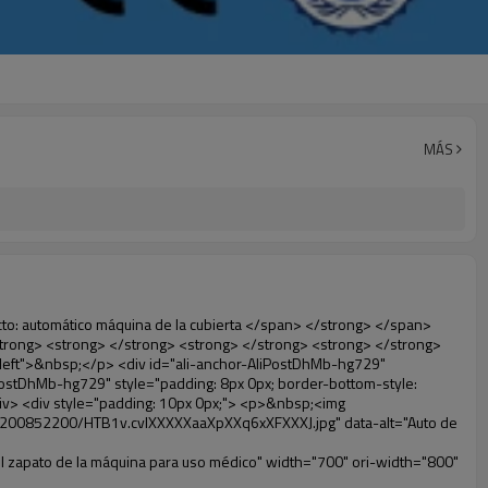
MÁS
rc="http://g04.s.alicdn.com/kf/HTB1t2oxIXXXXXXOXpXXq6xXFXXXF/200852200/HTB1t2oxIXXXXXXOXpXXq6xXFXXXF.jpg" data-alt="Auto de la cubierta del zapato de la máquina para uso médico" width="700" ori-width="800" ori-height="654" /> <noscript><img src="http://g04.s.alicdn.com/kf/HTB1t2oxIXXXXXXOXpXXq6xXFXXXF/200852200/HTB1t2oxIXXXXXXOXpXXq6xXFXXXF.jpg" alt="Auto de la cubierta del zapato de la máquina para uso médico" width="700" ori-width="800" ori-height="654"></noscript> </p> <p data-section-blank="AliPostDhMb-g01as">&nbsp;</p> <div id="ali-anchor-AliPostDhMb-ktqz1" style="padding-top: 8px;" data-section="AliPostDhMb-ktqz1" data-section-title="Product Advantages"> <div id="ali-title-AliPostDhMb-ktqz1" style="padding: 8px 0px; border-bottom-style: solid;"> <span style="background-color: #ddd; color: #333; font-weight: bold; padding: 8px 10px; line-height: 12px;"> Ventajas del producto </span> </div> <div style="padding: 10px 0px;"> <p>&nbsp;</p> <table class="aliDataTable" style="width: 600px; height: 436px;"><tbody> <tr style="height: 34.35pt;" align="left"><td style="width: 598pt;" colspan="2" valign="center"><p> <span style="line-height: normal; font-weight: bold; font-size: 12pt; font-family: Arial;"> Ventaja de Quen Shoe machine: </span> </p></td></tr> <tr style="height: 53.95pt;" align="left"> <td style="width: 181.85pt;" valign="center"><p><span style="line-height: normal; font-weight: bold; font-family: arial, helvetica, sans-serif; color: #008000; font-size: 14px;">1. Económico&nbsp; &nbsp;&nbsp;</span></p></td> <td style="width: 416.15pt;" valign="center"> <p> <span style="line-height: normal; font-family: arial, helvetica, sans-serif; font-size: 14px;"> El costo de nuestra película de PVC cubierta del zapato es económico que los tradicionales, el espesor es 28&mu;m </span> </p> <p> <span style="line-height: normal; font-family: arial, helvetica, sans-serif; font-size: 14px;"> Es más durable </span> </p> </td> </tr> <tr style="height: 52pt;" align="left"> <td valign="center"><p><span style="line-height: normal; font-weight: bold; font-family: arial, helvetica, sans-serif; color: #008000; font-size: 14px;">2. Gran capacidad</span></p></td> <td valign="center"> <p> <span style="line-height: normal; font-family: arial, helvetica, sans-serif; font-size: 14px;"> Un rollo de película puede hacer 500 pares cubierta del zapato, para otros máquina de la cubierta, </span> </p> <p> <span style="line-height: normal; font-family: arial, helvetica, sans-serif; font-size: 14px;"> La capacidad es de sólo 50-100 pares de zapatos cubierta </span> </p> </td> </tr> <tr style="height: 53pt;" align="left"> <td valign="center"><p><span style="line-height: normal; font-weight: bold; font-family: arial, helvetica, sans-serif; color: #008000; font-size: 14px;">3. Larga vida útil</span></p></td> <td valign="center"><p> <span style="line-height: normal; font-family: arial, helvetica, sans-serif; font-size: