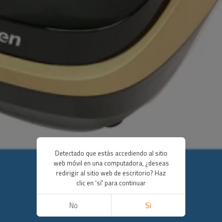
Detectado que estás accediendo al sitio
web móvil en una computadora, ¿deseas
redirigir al sitio web de escritorio? Haz
clic en 'sí' para continuar
No
Si