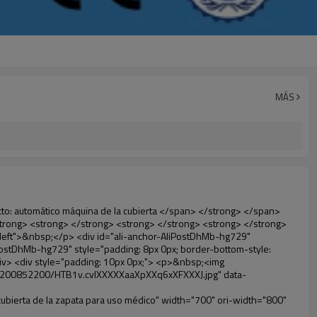
MÁS
dn.com/kf/HTB1t2oxIXXXXXXOXpXXq6xXFXXXF/200852200/HTB1t2oxIXXXXXXOXpXXq6xXFXXXF.jpg" data-alt="Automático máquina cubierta de la zapata para uso médico" width="700" ori-width="800" ori-height="654" /> <noscript><img src="http://g04.s.alicdn.com/kf/HTB1t2oxIXXXXXXOXpXXq6xXFXXXF/200852200/HTB1t2oxIXXXXXXOXpXXq6xXFXXXF.jpg" alt="Automático máquina cubierta de la zapata para uso médico" width="700" ori-width="800" ori-height="654"></noscript> </p> <p data-section-blank="AliPostDhMb-g01as">&nbsp;</p> <div id="ali-anchor-AliPostDhMb-ktqz1" style="padding-top: 8px;" data-section="AliPostDhMb-ktqz1" data-section-title="Product Advantages"> <div id="ali-title-AliPostDhMb-ktqz1" style="padding: 8px 0px; border-bottom-style: solid;"> <span style="background-color: #ddd; color: #333; font-weight: bold; padding: 8px 10px; line-height: 12px;"> Ventajas del producto </span> </div> <div style="padding: 10px 0px;"> <p>&nbsp;</p> <table class="aliDataTable" style="width: 600px; height: 436px;"><tbody> <tr style="height: 34.35pt;" align="left"><td style="width: 598pt;" colspan="2" valign="center"><p> <span style="line-height: normal; font-weight: bold; font-size: 12pt; font-family: Arial;"> Ventaja de Quen Shoe machine: </span> </p></td></tr> <tr style="height: 53.95pt;" align="left"> <td style="width: 181.85pt;" valign="center"><p><span style="line-height: normal; font-weight: bold; font-family: arial, helvetica, sans-serif; color: #008000; font-size: 14px;">1. Económico&nbsp; &nbsp;&nbsp;</span></p></td> <td style="width: 416.15pt;" valign="center"> <p> <span style="line-height: normal; font-family: arial, helvetica, sans-serif; font-size: 14px;"> El costo de nuestra película de PVC cubierta del zapato es económico que los tradicionales, el espesor es 28&mu;m </span> </p> <p> <span style="line-height: normal; font-family: arial, helvetica, sans-serif; font-size: 14px;"> Es más durable </span> </p> </td> </tr> <tr style="height: 52pt;" align="left"> <td valign="center"><p><span style="line-height: normal; font-weight: bold; font-family: arial, helvetica, sans-serif; color: #008000; font-size: 14px;">2. Gran capacidad</span></p></td> <td valign="center"> <p> <span style="line-height: normal; font-family: arial, helvetica, sans-serif; font-size: 14px;"> Un rollo de película puede hacer 500 pares cubierta del zapato, para otros máquina de la cubierta, </span> </p> <p> <span style="line-height: normal; font-family: arial, helvetica, sans-serif; font-size: 14px;"> La capacidad es de sólo 50-100 pares de zapatos cubierta </span> </p> </td> </tr> <tr style="height: 53pt;" align="left"> <td valign="center"><p><span style="line-height: normal; font-weight: bold; font-family: arial, helvetica, sans-serif; color: #008000; font-size: 14px;">3. Larga vida útil</span></p></td> <td valign="center"><p> <span style="line-height: normal; font-family: arial, helvetica, sans-serif; font-size: 14px;"> La desi </span> <sp