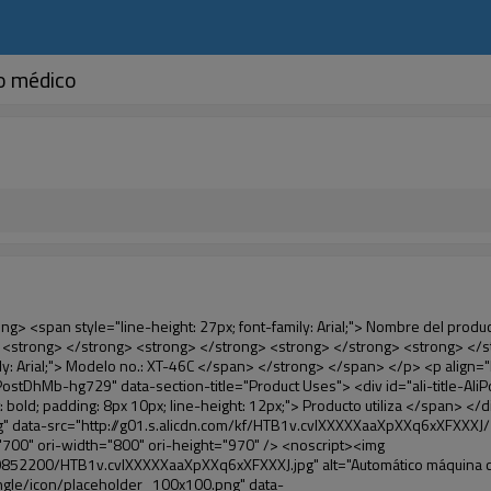
o médico
: normal; font-family: Arial; color: #99cc00;"> Temperatura adecuada </span> </em> </strong> <span style="line-height: normal; font-family: Arial;"> <strong> <em> <span style="line-height: 21px; color: #99cc00;"> . </span> </em> </strong> Tecnología diferente de otros cubierta del zapato </span> <span style="line-height: normal; font-family: Arial;"> Máquina </span> <span style="line-height: normal; font-family: Arial;"> . </span> </span> </p> <p> <span style="line-height: 21px; font-size: 14px;"> <span style="line-height: normal; font-family: Arial;"> Puede <span style="line-height: 21px; color: #0000ff;"> </span> </span> <em> <span style="line-height: normal; font-weight: bold; font-family: Arial; color: #99cc00;"> Automáticamente </span> </em> <span style="line-height: normal; font-family: Arial;"> <em> <span style="line-height: 21px; color: #99cc00;"> </span> </em> Salidas y corta la película de PVC y </span> <em> <span style="line-height: normal; font-weight: bold; font-family: Arial; color: #99cc00;"> Proporcionar aire caliente. </span> </em> </span> </p> <p><br> <strong> <span style="line-height: 21px; font-size: 14px;"> <span style="line-height: normal; font-family: Arial;"> Que </span> <span style="line-height: 18px;"> <span style="line-height: normal; font-family: Arial;"> Sólo toma tres </span> </span> <span style="line-height: normal; font-family: Arial;"> Segundos para hacer que el PVC película en zapatos cubierta del zapato y abrigos de las personas </span> <span style="line-height: normal; font-family: Arial;"> . </span> </span> </strong> </p> <p>&nbsp;</p> <p>&nbsp;</p> <p> <strong> <span style="line-height: 36px; color: #99cc00; font-size: 24px;"> <em> <span style="line-height: 21px;"> <span style="line-height: normal; font-family: Arial;"> Automática máquina de la cubierta </span> </span> </em> </span> </strong> </p> <p> <span style="line-height: 27px; font-size: 18px; color: #99cc00;"> <em> <span style="line-height: 21px;"> <span style="line-height: normal; font-family: Arial;"> Para proporcionar un ambiente limpio! </span> </span> </em> </span> </p> <p>&nbsp;</p> </div> </div> <div id="ali-anchor-AliPostDhMb-lcfkj" style="padding-top: 8px;" data-section="AliPostDhMb-lcfkj" data-section-title="Product Description"> <div id="ali-title-AliPostDhMb-lcfkj" style="padding: 8px 0px; border-bottom-style: solid;"> <span style="background-color: #ddd; color: #333; font-weight: bold; padding: 8px 10px; line-height: 12px;"> Descripción del producto </span> </div> <div style="padding: 10px 0px;"><p>&nbsp;<img src="http://i03.i.aliimg.com/simg/single/icon/placeholder_100x100.png" data-src="http://g01.s.alicdn.com/kf/HTB18lcbIXXXXXbEXVXXq6xXFXXXF/200852200/HTB18lcbIXXXXXbEXVXXq6xXFXXXF.jpg" data-alt="Automático máquina cubierta de la zapata para uso médico" width="700" ori-width="785" ori-height="559" /> <noscript><img src="http://g01.s.alicdn.com/kf/HTB18lcbIXXXXXbEXVXXq6xXFXXXF/200852200/HTB18lcbIXXXXXbEXVXXq6xXFXXXF.jpg" alt="Automático máquina cubierta de la zapata para uso médico" width="700" ori-width="785" ori-height="559"></noscript> </p></div> </div> <p data-section-blank="AliPostDhMb-lcfkj">&nbsp;</p> <p data-section-blank="AliPostDhMb-lcfkj"><img src="http://i03.i.aliimg.com/simg/single/icon/placeholder_100x100.png" data-src="http://g04.s.alic