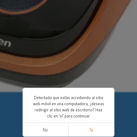
Detectado que estás accediendo al sitio
web móvil en una computadora, ¿deseas
redirigir al sitio web de escritorio? Haz
clic en 'sí' para continuar
No
Si