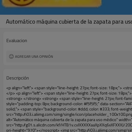
Automático máquina cubierta de la zapata para us
Evaluacion
AGREGAR UNA OPINIÓN
Descripción
<p align="left"> <span style="line-height: 27px; font-size: 18px;"> <strong> <span style="line-height: 27px; font-family: Arial;"> Nombre del producto: automático máquina de la cubierta </span> </strong> </span> </p> <p align="left"> <span style="line-height: 27px; font-size: 18px;"> <strong> </strong> <strong> </strong> <strong> </strong> <strong> </strong> <strong> </strong> <strong> </strong> <strong> </strong> <strong> </strong> <strong> <span style="line-height: 27px; font-family: Arial;"> Modelo no.: XT-46C </span> </strong> </span> </p> <p align="left">&nbsp;</p> <div id="ali-anchor-AliPostDhMb-hg729" style="padding-top: 8px; background-color: #f5f5f5;" data-section="AliPostDhMb-hg729" data-section-title="Product Uses"> <div id="ali-title-AliPostDhMb-hg729" style="padding: 8px 0px; border-bottom-style: solid;"> <span style="background-color: #ddd; color: #333; font-weight: bold; padding: 8px 10px; line-height: 12px;"> Producto utiliza </span> </div> <div style="padding: 10px 0px;"> <p>&nbsp;<img src="http://i03.i.aliimg.com/simg/single/icon/placeholder_100x100.png" data-src="http://g01.s.alicdn.com/kf/HTB1v.cvIXXXXXaaXpXXq6xXFXXXJ/200852200/HTB1v.cvIXXXXXaaXpXXq6xXFXXXJ.jpg" data-alt="Automático máquina cubierta de la zapata para uso médico" width="700" ori-width="800" ori-height="970" /> <noscript><img src="http://g01.s.alicdn.com/kf/HTB1v.cvIXXXXXaaXpXXq6xXFXXXJ/200852200/HTB1v.cvIXXXXXaaXpXXq6xXFXXXJ.jpg" alt="Automático máquina cubierta de la zapata para uso médico" width="700" ori-width="800" ori-height="970"></noscript> <img src="http://i03.i.aliimg.com/simg/single/icon/placeholder_100x100.png" data-src="http://g04.s.alicdn.com/kf/HTB1AmpcHVXXXXXqXXXXq6xXFXXX3/200852200/HTB1AmpcHVXXXXXqXXXXq6xXFXXX3.jpg" data-alt="Automático máquina cubierta de la zapata para uso médico" width="700" ori-width="590" ori-height="588" /> <noscript><img src="http://g04.s.alicdn.com/kf/HTB1AmpcHVXXXXXqXXXXq6xXFXXX3/200852200/HTB1AmpcHVXXXXXqXXXXq6xXFXXX3.jpg" alt="Automático máquina cubierta de la zapata para uso médico" width="700" ori-width="590" ori-height="588"></noscript> </p> <p>&nbsp;</p> </div> </div> <div id="ali-anchor-AliPostDhMb-g01as" style="padding-top: 8px;" data-section="AliPostDhMb-g01as" data-section-title="Technology"> <div id="ali-title-AliPostDhMb-g01as" style="padding: 8px 0px; border-bottom-style: solid;"> <span style="background-color: #ddd; color: #333; font-weight: bold; padding: 8px 10px; line-height: 12px;"> Tecnología </span> </div> <div style="padding: 10px 0px;"> <p>&nbsp; <span style="line-height: 21px; font-size: 14px;"> <span style="line-height: normal; font-family: Arial;"> Esta máquina de la cubierta automática utiliza el principio de que <span style="line-height: 21px; color: #0000ff;"> <strong> <span style="line-height: 21px; color: #99cc00;"> <em> T </em> </span> </strong> </span> </span> <strong> <span style="line-height: 21px; color: #99cc00;"> <em> <span style="line-height: normal; font-family: Arial;"> Hermo film retráctil se reducirá en </span> </em> </span> </strong> </span> </p> <p> <span style="line-height: 21px; font-size: 14px;"> <strong> <em> <span style="line-height