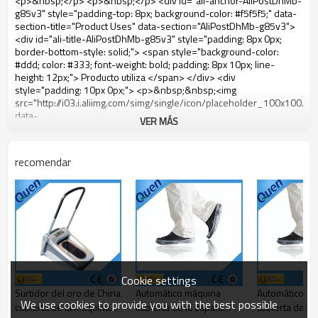
VER MÁS
recomendar
Cookie settings
Surtidor del oro de China
Automático máquina
Automático m
We use cookies to provide you with the best possible
cubierta de la máquina
cubierta de la zapata
cubierta de la