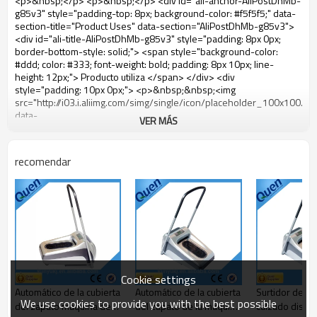
VER MÁS
recomendar
Cookie settings
Automático de la cubierta
Automático de la cubierta
Surtidor del o
We use cookies to provide you with the best possible
del zapato máquina de
del zapato de la máquina
calzado dispe