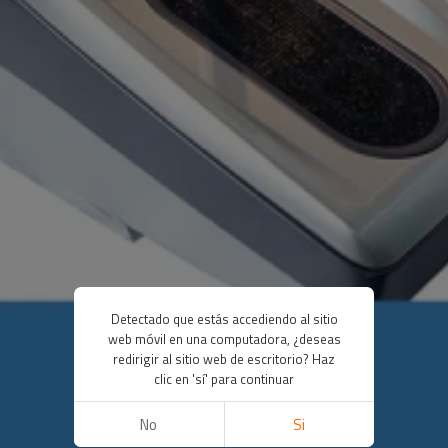
Detectado que estás accediendo al sitio
web móvil en una computadora, ¿deseas
redirigir al sitio web de escritorio? Haz
clic en 'sí' para continuar
No
Si