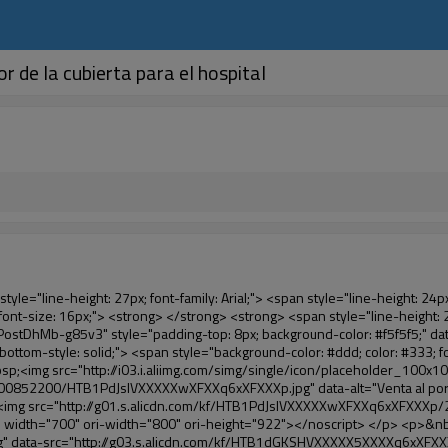
 de la cubierta para el hospital
th="700" ori-width="700" ori-height="564" /> <noscript><img src="http://g01.s.alicdn.com/kf/HTB1cdlsIVXXXXcmXpXXq6xXFXXXe/200852200/HTB1cdlsIVXXXXcmXpXXq6xXFXXXe.jpg" alt="Venta al por mayor productos shoe auto dispensador de la cubierta para el hospital" width="700" ori-width="700" ori-height="564"></noscript> </p> <p>&nbsp;</p> <p>&nbsp;</p> <div id="ali-anchor-AliPostDhMb-kqf20" style="padding-top: 8px;" data-section-title="Product Advantages" data-section="AliPostDhMb-kqf20"> <div id="ali-title-AliPostDhMb-kqf20" style="padding: 8px 0px; border-bottom-style: solid;"> <span style="background-color: #ddd; color: #333; font-weight: bold; padding: 8px 10px; line-height: 12px;"> Ventajas del producto </span> </div> <div style="padding: 10px 0px;"> <p>&nbsp;</p> <table class="aliDataTable" style="width: 600px; height: 436px;"><tbody> <tr style="height: 34.35pt;" align="left"><td style="width: 598pt;" colspan="2" valign="center"><p> <span style="line-height: normal; font-weight: bold; font-size: 12pt; font-family: Arial;"> Ventaja de Quen Shoe machine: </span> </p></td></tr> <tr style="height: 53.95pt;" align="left"> <td style="width: 181.85pt;" valign="center"><p><span style="line-height: normal; font-weight: bold; font-family: arial, helvetica, sans-serif; color: #008000; font-size: 14px;">1. Económico&nbsp; &nbsp;&nbsp;</span></p></td> <td style="width: 416.15pt;" valign="center"> <p> <span style="line-height: normal; font-family: arial, helvetica, sans-serif; font-size: 14px;"> El costo de nuestra película de PVC cubierta del zapato es económico que los tradicionales, el espesor es 28&mu;m </span> </p> <p> <span style="line-height: normal; font-family: arial, helvetica, sans-serif; font-size: 14px;"> Es más durable </span> </p> </td> </tr> <tr style="height: 52pt;" align="left"> <td valign="center"><p><span style="line-height: normal; font-weight: bold; font-family: arial, helvetica, sans-serif; color: #008000; font-size: 14px;">2. Gran capacidad</span></p></td> <td valign="center"> <p> <span style="line-height: normal; font-family: arial, helvetica, sans-serif; font-size: 14px;"> Un rollo de película puede hacer 500 pares cubierta del zapato, para otros máquina de la cubierta, </span> </p> <p> <span style="line-height: normal; font-family: arial, helvetica, sans-serif; font-size: 14px;"> La capacidad es de sólo 50-100 pares de zapatos cubierta </span> </p> </td> </tr> <tr style="height: 53pt;" align="left"> <td valign="center"><p><span style="line-height: normal; font-weight: bold; font-family: arial, helvetica, sans-serif; color: #008000; font-size: 14px;">3. Larga vida útil</span></p></td> <td valign="center"><p> <span style="line-height: normal; font-family: arial, helvetica, sans-serif; font-size: 14px;"> La desi </span> <span style="line-height: normal; font-family: arial, helvetica, sans-serif; font-size: 14px;"> GN vida es 300,000 veces </span> </p></td> </tr> <tr style="height: 51pt;" align="left"> <td valign="center"><p><span style="line-height: normal; font-weight: bold; font-family: arial, helvetica, sans-serif; color: #008000; font-size: 14px;">4. Conveniente</span></p></td> <td valign="center"><p> <span style="line-height: normal; font-family: arial, helvetica, sans-serif; font-size: 14px;"> Sólo se tarda unos 30 s para reemplazar el rollo de película, entonces se puede utilizar 1000 veces consecutivas. </span> </p></td> </tr> <tr styl