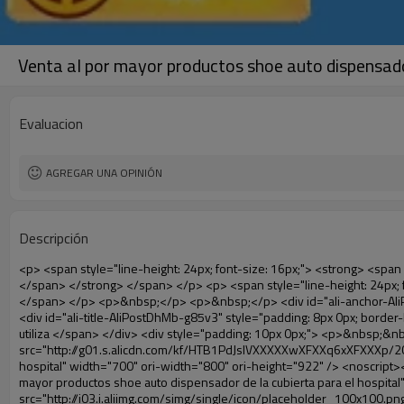
Venta al por mayor productos shoe auto dispensador
Evaluacion
AGREGAR UNA OPINIÓN
Descripción
<p> <span style="line-height: 24px; font-size: 16px;"> <strong> <span style="line-height: 27px; font-family: Arial;"> <span style="line-height: 24px;"> Nombre del producto: automático máquina de la cubierta </span> </span> </strong> </span> </p> <p> <span style="line-height: 24px; font-size: 16px;"> <strong> </strong> <strong> <span style="line-height: 24px; font-family: Arial;"> Modelo no.: XT-46B (ii) </span> </strong> </span> </p> <p>&nbsp;</p> <p>&nbsp;</p> <div id="ali-anchor-AliPostDhMb-g85v3" style="padding-top: 8px; background-color: #f5f5f5;" data-section-title="Product Uses" data-section="AliPostDhMb-g85v3"> <div id="ali-title-AliPostDhMb-g85v3" style="padding: 8px 0px; border-bottom-style: solid;"> <span style="background-color: #ddd; color: #333; font-weight: bold; padding: 8px 10px; line-height: 12px;"> Producto utiliza </span> </div> <div style="padding: 10px 0px;"> <p>&nbsp;&nbsp;<img src="http://i03.i.aliimg.com/simg/single/icon/placeholder_100x100.png" data-src="http://g01.s.alicdn.com/kf/HTB1PdJsIVXXXXXwXFXXq6xXFXXXp/200852200/HTB1PdJsIVXXXXXwXFXXq6xXFXXXp.jpg" data-alt="Venta al por mayor productos shoe auto dispensador de la cubierta para el hospital" width="700" ori-width="800" ori-height="922" /> <noscript><img src="http://g01.s.alicdn.com/kf/HTB1PdJsIVXXXXXwXFXXq6xXFXXXp/200852200/HTB1PdJsIVXXXXXwXFXXq6xXFXXXp.jpg" alt="Venta al por mayor productos shoe auto dispensador de la cubierta para el hospital" width="700" ori-width="800" ori-height="922"></noscript> </p> <p>&nbsp;</p> <p><img src="http://i03.i.aliimg.com/simg/single/icon/placeholder_100x100.png" data-src="http://g03.s.alicdn.com/kf/HTB1dGKSHVXXXXX5XXXXq6xXFXXXf/200852200/HTB1dGKSHVXXXXX5XXXXq6xXFXXXf.jpg" width="700" /> <noscript><img src="http://g03.s.alicdn.com/kf/HTB1dGKSHVXXXXX5XXXXq6xXFXXXf/200852200/HTB1dGKSHVXXXXX5XXXXq6xXFXXXf.jpg" width="700"></noscript> </p> </div> </div> <div id="ali-anchor-AliPostDhMb-ur9dh" style="padding-top: 8px;" data-section-title="Product Description" data-section="AliPostDhMb-ur9dh"> <div id="ali-title-AliPostDhMb-ur9dh" style="padding: 8px 0px; border-bottom-style: solid;"> <span style="background-color: #ddd; color: #333; font-weight: bold; padding: 8px 10px; line-height: 12px;"> Descripción del producto </span> </div> <div style="padding: 10px 0px;"><p>&nbsp;<img src="http://i03.i.aliimg.com/simg/single/icon/placeholder_100x100.png" data-src="http://g01.s.alicdn.com/kf/HTB1QRdpIVXXXXbbXVXXq6xXFXXXM/200852200/HTB1QRdpIVXXXXbbXVXXq6xXFXXXM.jpg" data-alt="Venta al por mayor productos shoe auto dispensador de la cubierta para el hospital" width="700" ori-width="700" ori-height="967" /> <noscript><img src="http://g01.s.alicdn.com/kf/HTB1QRdpIVXXXXbbXVXXq6xXFXXXM/200852200/HTB1QRdpIVXXXXbbXVXXq6xXFXXXM.jpg" alt="Venta al por mayor productos shoe auto dispensador de la cubierta para el hospital" width="700" ori-width="700" ori-height="967"></noscript> </p></div> </div> <p>&nbsp;</p> <p>&nbsp;</p> <p><img src="http://i03.i.aliimg.com/simg/single/icon/placeholder_100x100.png" data-src="http://g01.s.alicdn.com/kf/HTB1cdlsIVXXXXcmXpXXq6xXFXXXe/200852200/HTB1cdlsIVXXXXcmXpXXq6xXFXXXe.jpg" data-alt="Venta al por mayor productos shoe auto dispensador de la cubierta para el hospital" wid