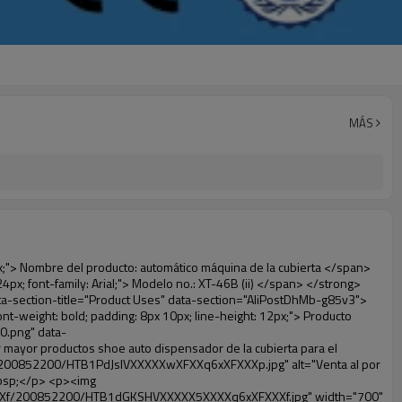
MÁS
e="height: 37.3pt;" align="left"> <td valign="center"><p><span style="line-height: normal; font-weight: bold; font-family: arial, helvetica, sans-serif; color: #008000; font-size: 14px;">5. Cómodo</span></p></td> <td valign="center"><p> <span style="line-height: normal; font-family: arial, helvetica, sans-serif; font-size: 14px;"> Es fácil de usar y cómodo de llevar. </span> </p></td> </tr> <tr style="height: 39.25pt;" align="left"> <td valign="center"><p><span style="line-height: normal; font-weight: bold; font-family: arial, helvetica, sans-serif; color: #008000; font-size: 14px;">6. Favorable al medio ambiente</span></p></td> <td valign="center"><p> <span style="line-height: normal; font-family: arial, helvetica, sans-serif; font-size: 14px;"> La película de PVC ha pasado el certificado rohs, es favorable al medio ambiente </span> </p></td> </tr> </tbody></table> <p>&nbsp;</p> </div> </div> <div id="ali-anchor-AliPostDhMb-nwpkf" style="padding-top: 8px;" data-section-title="Applicable Site" data-section="AliPostDhMb-nwpkf"> <div id="ali-title-AliPostDhMb-nwpkf" style="padding: 8px 0px; border-bottom-style: solid;"> <span style="background-color: #ddd; color: #333; font-weight: bold; padding: 8px 10px; line-height: 12px;"> Sitio Aplicable </span> </div> <div style="padding: 10px 0px;"><p>&nbsp; <em> <span style="line-height: normal; font-weight: bold; font-size: 12pt; font-family: Arial; background: #99cc00;"> Sitio Aplicable para Shoe machine: </span> </em> </p></div> </div> <p>&nbsp;</p> <p> <strong> <span style="line-height: 21px; font-size: 14px;"> Medical system: </span> </strong> Clínicas, laboratorio, hospital (quirófano, ct, de rayos x, B ultra, uci, </p> <p>&nbsp;</p> <p>&nbsp; &nbsp; &nbsp; &nbsp; &nbsp; &nbsp; &nbsp; &nbsp; &nbsp; &nbsp; &nbsp; &nbsp; &nbsp; &nbsp; &nbsp; &nbsp; &nbsp; &nbsp; &nbsp; &nbsp; Sala VIP, sangre centro), etc&nbsp;</p> <p><br> <span style="line-height: 21px; font-size: 14px;"> <strong> Empresa: </strong> </span> Fábrica de alimentos, fábrica farmacéutica, la fábrica eléctrica, industria química, sin polvo, etc </p> <p>&nbsp;</p> <p> <strong> <span style="line-height: 21px; font-size: 14px;"> Público: </span> </strong> Alto grado club, hotel, museo, sala de reuniones de grado superior, centro de spa, gimnasio, etc </p> <p>&nbsp;</p> <p> <span style="line-height: 21px; font-size: 14px;"> <strong> Bienes raíces: </strong> </span> Modelo de casa, residencia de alta calidad, etc </p> <p><br> <span style="line-height: 21px; font-size: 14px;"> <strong> Sistema de educación: </strong> </span> Jardín de infantes, escuela, sala de ordenadores, investigación y docencia, etc </p> <p>&nbsp;</p> <p><img src="http://i03.i.aliimg.com/simg/single/icon/placeholder_100x100.png" data-src="http://g02.s.alicdn.com/kf/HTB1DXXzIVXXXXXoXXXXq6xXFXXXW/200852200/HTB1DXXzIVXXXXXoXXXXq6xXFXXXW.jpg" data-alt="Venta al por mayor productos shoe auto dispensador de la cubierta para el hospital" width="700" ori-width="700" ori-height="564" /> <noscript><img src="http://g02.s.alicdn.com/kf/HTB1DXXzIVXXXXXoXXXXq6xXFXXXW/200852200/HTB1DXXzIVXXXXXoXXXXq6xXFXXXW.jpg" alt="Venta al por mayo