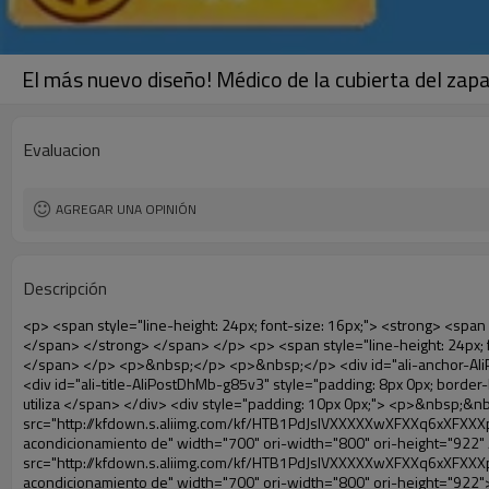
El más nuevo diseño! Médico de la cubierta del za
Evaluacion
AGREGAR UNA OPINIÓN
Descripción
<p> <span style="line-height: 24px; font-size: 16px;"> <strong> <span style="line-height: 27px; font-family: Arial;"> <span style="line-height: 24px;"> Nombre del producto: automático máquina de la cubierta </span> </span> </strong> </span> </p> <p> <span style="line-height: 24px; font-size: 16px;"> <strong> </strong> <strong> <span style="line-height: 24px; font-family: Arial;"> Modelo no.: XT-46B (ii) </span> </strong> </span> </p> <p>&nbsp;</p> <p>&nbsp;</p> <div id="ali-anchor-AliPostDhMb-g85v3" style="padding-top: 8px; background-color: #f5f5f5;" data-section="AliPostDhMb-g85v3" data-section-title="Product Uses"> <div id="ali-title-AliPostDhMb-g85v3" style="padding: 8px 0px; border-bottom-style: solid;"> <span style="background-color: #ddd; color: #333; font-weight: bold; padding: 8px 10px; line-height: 12px;"> Producto utiliza </span> </div> <div style="padding: 10px 0px;"> <p>&nbsp;&nbsp;<img src="http://i03.i.aliimg.com/simg/single/icon/placeholder_100x100.png" data-src="http://kfdown.s.aliimg.com/kf/HTB1PdJsIVXXXXXwXFXXq6xXFXXXp/200852200/HTB1PdJsIVXXXXXwXFXXq6xXFXXXp.jpg" data-alt="El más nuevo diseño! Médico de la cubierta del zapato máquina de acondicionamiento de" width="700" ori-width="800" ori-height="922" /> <noscript><img src="http://kfdown.s.aliimg.com/kf/HTB1PdJsIVXXXXXwXFXXq6xXFXXXp/200852200/HTB1PdJsIVXXXXXwXFXXq6xXFXXXp.jpg" alt="El más nuevo diseño! Médico de la cubierta del zapato máquina de acondicionamiento de" width="700" ori-width="800" ori-height="922"></noscript> </p> <p>&nbsp;</p> <p><img src="http://i03.i.aliimg.com/simg/single/icon/placeholder_100x100.png" data-src="http://kfdown.s.aliimg.com/kf/HTB1dGKSHVXXXXX5XXXXq6xXFXXXf/200852200/HTB1dGKSHVXXXXX5XXXXq6xXFXXXf.jpg" width="700" /> <noscript><img src="http://kfdown.s.aliimg.com/kf/HTB1dGKSHVXXXXX5XXXXq6xXFXXXf/200852200/HTB1dGKSHVXXXXX5XXXXq6xXFXXXf.jpg" width="700"></noscript> </p> </div> </div> <div id="ali-anchor-AliPostDhMb-ur9dh" style="padding-top: 8px;" data-section="AliPostDhMb-ur9dh" data-section-title="Product Description"> <div id="ali-title-AliPostDhMb-ur9dh" style="padding: 8px 0px; border-bottom-style: solid;"> <span style="background-color: #ddd; color: #333; font-weight: bold; padding: 8px 10px; line-height: 12px;"> Descripción del producto </span> </div> <div style="padding: 10px 0px;"><p>&nbsp;<img src="http://i03.i.aliimg.com/simg/single/icon/placeholder_100x100.png" data-src="http://kfdown.s.aliimg.com/kf/HTB1QRdpIVXXXXbbXVXXq6xXFXXXM/200852200/HTB1QRdpIVXXXXbbXVXXq6xXFXXXM.jpg" data-alt="El más nuevo diseño! Médico de la cubierta del zapato máquina de acondicionamiento de" width="700" ori-width="700" ori-height="967" /> <noscript><img src="http://kfdown.s.aliimg.com/kf/HTB1QRdpIVXXXXbbXVXXq6xXFXXXM/200852200/HTB1QRdpIVXXXXbbXVXXq6xXFXXXM.jpg" alt="El más nuevo diseño! Médico de la cubierta del zapato máquina de acondicionamiento de" width="700" ori-width="700" ori-height="967"></noscript> </p></div> </div> <p>&nbsp;</p> <p>&nbsp;</p> <p><img src="http://i03.i.aliimg.com/simg/single/icon/placeholder_100x100.png" data-src="http://kfdown.s.aliimg.com/kf/HTB1cdlsIVXXXXcmXpXXq6xXFXXXe/200852200/HTB1cdlsIVXXXXcmXpXXq6xXFXXXe.jpg" data-alt="El más nuevo diseño! Médico de la cubierta del zapato 