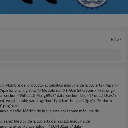
MÁS
ecutivas. </span> </p></td> </tr> <tr style="height: 37.3pt;" align="left"> <td valign="center"><p><span style="line-height: normal; font-weight: bold; font-family: arial, helvetica, sans-serif; color: #008000; font-size: 14px;">5. Cómodo</span></p></td> <td valign="center"><p> <span style="line-height: normal; font-family: arial, helvetica, sans-serif; font-size: 14px;"> Es fácil de usar y cómodo de llevar. </span> </p></td> </tr> <tr style="height: 39.25pt;" align="left"> <td valign="center"><p><span style="line-height: normal; font-weight: bold; font-family: arial, helvetica, sans-serif; color: #008000; font-size: 14px;">6. Favorable al medio ambiente</span></p></td> <td valign="center"><p> <span style="line-height: normal; font-family: arial, helvetica, sans-serif; font-size: 14px;"> La película de PVC ha pasado el certificado rohs, es favorable al medio ambiente </span> </p></td> </tr> </tbody></table> <p>&nbsp;</p> </div> </div> <div id="ali-anchor-AliPostDhMb-nwpkf" style="padding-top: 8px;" data-section="AliPostDhMb-nwpkf" data-section-title="Applicable Site"> <div id="ali-title-AliPostDhMb-nwpkf" style="padding: 8px 0px; border-bottom-style: solid;"> <span style="background-color: #ddd; color: #333; font-weight: bold; padding: 8px 10px; line-height: 12px;"> Sitio Aplicable </span> </div> <div style="padding: 10px 0px;"><p>&nbsp; <em> <span style="line-height: normal; font-weight: bold; font-size: 12pt; font-family: Arial; background: #99cc00;"> Sitio Aplicable para Shoe machine: </span> </em> </p></div> </div> <p>&nbsp;</p> <p> <strong> <span style="line-height: 21px; font-size: 14px;"> Medical system: </span> </strong> Clínicas, laboratorio, hospital (quirófano, ct, de rayos x, B ultra, uci, </p> <p>&nbsp;</p> <p>&nbsp; &nbsp; &nbsp; &nbsp; &nbsp; &nbsp; &nbsp; &nbsp; &nbsp; &nbsp; &nbsp; &nbsp; &nbsp; &nbsp; &nbsp; &nbsp; &nbsp; &nbsp; &nbsp; &nbsp; Sala VIP, sangre centro), etc&nbsp;</p> <p><br> <span style="line-height: 21px; font-size: 14px;"> <strong> Empresa: </strong> </span> Fábrica de alimentos, fábrica farmacéutica, la fábrica eléctrica, industria química, sin polvo, etc </p> <p>&nbsp;</p> <p> <strong> <span style="line-height: 21px; font-size: 14px;"> Público: </span> </strong> Alto grado club, hotel, museo, sala de reuniones de grado superior, centro de spa, gimnasio, etc </p> <p>&nbsp;</p> <p> <span style="line-height: 21px; font-size: 14px;"> <strong> Bienes raíces: </strong> </span> Modelo de casa, residencia de alta calidad, etc </p> <p><br> <span style="line-height: 21px; font-size: 14px;"> <strong> Sistema de educación: </strong> </span> Jardín de infantes, escuela, sala de ordenadores, investigación y docencia, etc </p> <p>&nbsp;</p> <p><img src="http://i03.i.aliimg.com/simg/single/icon/placeholder_100x100.png" data-src="http://kfdown.s.aliimg.com/kf/HTB1DXXzIVXXXXXoXXXXq6xXFXXXW/200852200/HTB1DXXzIVXXXXXoXXXXq6xXFXXXW.jpg" data-alt="El más nuevo diseño! Médico de la cubierta del zapato máquina de acondicionamiento de" width="700" ori-width="700" ori-height="564" /> <noscript><img src="http://kfdown.s.aliimg.com/kf/HTB1DXXzIVXXXXXoXXXXq6xXFXXXW/200852200/HTB1DX