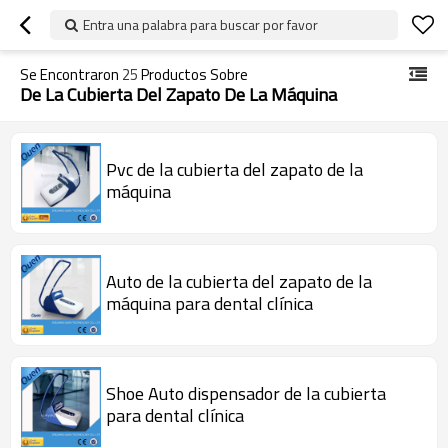
Entra una palabra para buscar por favor
Se Encontraron
25
Productos Sobre
De La Cubierta Del Zapato De La Máquina
Pvc de la cubierta del zapato de la
máquina
Auto de la cubierta del zapato de la
máquina para dental clínica
Shoe Auto dispensador de la cubierta
para dental clínica