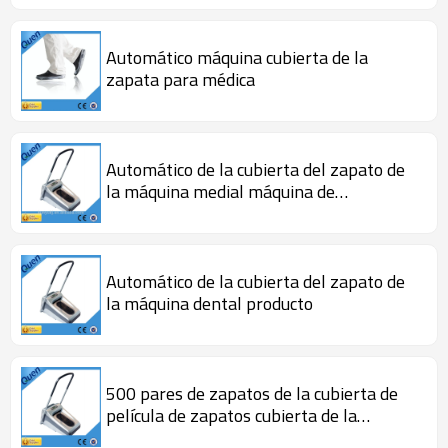
Automático máquina cubierta de la
zapata para médica
Automático de la cubierta del zapato de
la máquina medial máquina de
acondicionamiento de
Automático de la cubierta del zapato de
la máquina dental producto
500 pares de zapatos de la cubierta de
película de zapatos cubierta de la
máquina