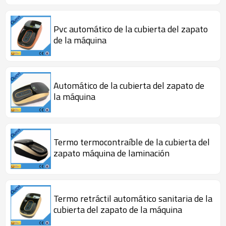
Pvc automático de la cubierta del zapato
de la máquina
Automático de la cubierta del zapato de
la máquina
Termo termocontraíble de la cubierta del
zapato máquina de laminación
Termo retráctil automático sanitaria de la
cubierta del zapato de la máquina