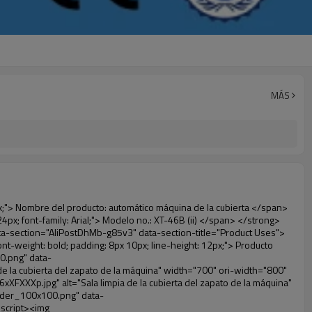
MÁS
>5. Cómodo</span></p></td> <td valign="center"><p> <span style="line-height: normal; font-family: arial, helvetica, sans-serif; font-size: 14px;"> Es fácil de usar y cómodo de llevar. </span> </p></td> </tr> <tr style="height: 39.25pt;" align="left"> <td valign="center"><p><span style="line-height: normal; font-weight: bold; font-family: arial, helvetica, sans-serif; color: #008000; font-size: 14px;">6. Favorable al medio ambiente</span></p></td> <td valign="center"><p> <span style="line-height: normal; font-family: arial, helvetica, sans-serif; font-size: 14px;"> La película de PVC ha pasado el certificado rohs, es favorable al medio ambiente </span> </p></td> </tr> </tbody></table> <p>&nbsp;</p> </div> </div> <div id="ali-anchor-AliPostDhMb-nwpkf" style="padding-top: 8px;" data-section="AliPostDhMb-nwpkf" data-section-title="Applicable Site"> <div id="ali-title-AliPostDhMb-nwpkf" style="padding: 8px 0px; border-bottom-style: solid;"> <span style="background-color: #ddd; color: #333; font-weight: bold; padding: 8px 10px; line-height: 12px;"> Sitio Aplicable </span> </div> <div style="padding: 10px 0px;"><p>&nbsp; <em> <span style="line-height: normal; font-weight: bold; font-size: 12pt; font-family: Arial; background: #99cc00;"> Sitio Aplicable para Shoe machine: </span> </em> </p></div> </div> <p>&nbsp;</p> <p> <strong> <span style="line-height: 21px; font-size: 14px;"> Medical system: </span> </strong> Clínicas, laboratorio, hospital (quirófano, ct, de rayos x, B ultra, uci, </p> <p>&nbsp;</p> <p>&nbsp; &nbsp; &nbsp; &nbsp; &nbsp; &nbsp; &nbsp; &nbsp; &nbsp; &nbsp; &nbsp; &nbsp; &nbsp; &nbsp; &nbsp; &nbsp; &nbsp; &nbsp; &nbsp; &nbsp; Sala VIP, sangre centro), etc&nbsp;</p> <p><br> <span style="line-height: 21px; font-size: 14px;"> <strong> Empresa: </strong> </span> Fábrica de alimentos, fábrica farmacéutica, la fábrica eléctrica, industria química, sin polvo, etc </p> <p>&nbsp;</p> <p> <strong> <span style="line-height: 21px; font-size: 14px;"> Público: </span> </strong> Alto grado club, hotel, museo, sala de reuniones de grado superior, centro de spa, gimnasio, etc </p> <p>&nbsp;</p> <p> <span style="line-height: 21px; font-size: 14px;"> <strong> Bienes raíces: </strong> </span> Modelo de casa, residencia de alta calidad, etc </p> <p><br> <span style="line-height: 21px; font-size: 14px;"> <strong> Sistema de educación: </strong> </span> Jardín de infantes, escuela, sala de ordenadores, investigación y docencia, etc </p> <p>&nbsp;</p> <p><img src="http://i03.i.aliimg.com/simg/single/icon/placeholder_100x100.png" data-src="http://g02.s.alicdn.com/kf/HTB1DXXzIVXXXXXoXXXXq6xXFXXXW/200852200/HTB1DXXzIVXXXXXoXXXXq6xXFXXXW.jpg" data-alt="Sala limpia de la cubierta del zapato de la máquina" width="700" ori-width="700" ori-height="564" /> <noscript><img src="http://g02.s.alicdn.com/kf/HTB1DXXzIVXXXXXoXXXXq6xXFXXXW/200852200/HTB1DXXzIVXXXXXoXXXXq6xXFXXXW.jpg" alt="Sala limpia de la cubierta del zapato de la máquina" width="700" ori-width="700" ori-height="564"></noscript> </p> <div id="ali-anchor-AliPostDhMb-65pxr" style="padding-top: 8px;" data-section="AliPostDhMb-65pxr" data-section-title="P