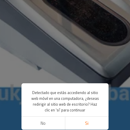
Detectado que estás accediendo al sitio
web móvil en una computadora, ¿deseas
redirigir al sitio web de escritorio? Haz
clic en 'sí' para continuar
No
Si