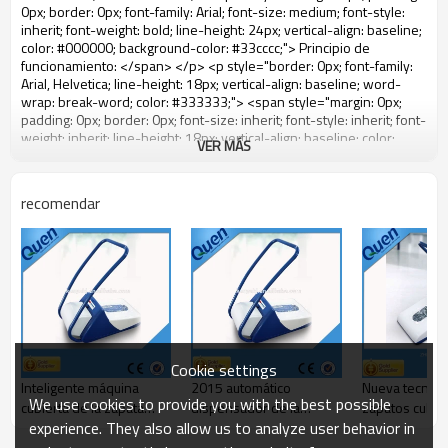
VER MÁS
recomendar
Cookie settings
Inteligente máquina
2015 automático
Nueva tecnolo
We use cookies to provide you with the best possible
cubierta de la zapata
dispensador de la
zapatos cubier
experience. They also allow us to analyze user behavior in
para el hospital
cubierta para hospitales
máquina