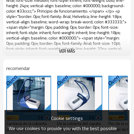
VER MÁS
recomendar
Cookie settings
Sanitaria de la cubierta
De la cubierta del zapato
Pvc de la cubie
We use cookies to provide you with the best possible
del zapato dispensador
machiney
zapato de la 