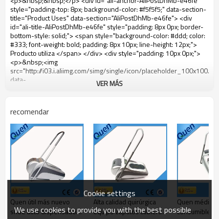
VER MÁS
recomendar
Cookie settings
Quen útil más nuevo
Alta calidad quirúrgica
Quen médico q
We use cookies to provide you with the best possible
shoe auto dispensador
equipo zapatos cubierta
consumibles 