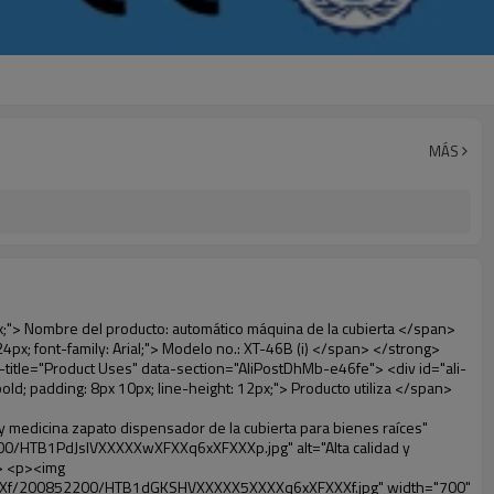
MÁS
ador de la cubierta para bienes raíces" width="700" ori-width="700" ori-height="564" /> <noscript><img src="http://g01.s.alicdn.com/kf/HTB1tt0rIVXXXXXhXpXXq6xXFXXXv/200852200/HTB1tt0rIVXXXXXhXpXXq6xXFXXXv.jpg" alt="Alta calidad y medicina zapato dispensador de la cubierta para bienes raíces" width="700" ori-width="700" ori-height="564"></noscript> </p> <p>&nbsp;</p> <p>&nbsp;</p> <p>&nbsp;</p> <div id="ali-anchor-AliPostDhMb-hxybu" style="padding-top: 8px;" data-section-title="Product Advantages" data-section="AliPostDhMb-hxybu"> <div id="ali-title-AliPostDhMb-hxybu" style="padding: 8px 0px; border-bottom-style: solid;"> <span style="background-color: #ddd; color: #333; font-weight: bold; padding: 8px 10px; line-height: 12px;"> Ventajas del producto </span> </div> <div style="padding: 10px 0px;"> <p>&nbsp;</p> <table class="aliDataTable" style="width: 600px; height: 436px;"><tbody> <tr style="height: 34.35pt;" align="left"><td style="width: 598pt;" colspan="2" valign="center"><p> <span style="line-height: normal; font-weight: bold; font-size: 12pt; font-family: Arial;"> Ventaja de Quen Shoe machine: </span> </p></td></tr> <tr style="height: 53.95pt;" align="left"> <td style="width: 181.85pt;" valign="center"><p><span style="line-height: normal; font-weight: bold; font-family: arial, helvetica, sans-serif; color: #008000; font-size: 14px;">1. Económico&nbsp; &nbsp;&nbsp;</span></p></td> <td style="width: 416.15pt;" valign="center"> <p> <span style="line-height: normal; font-family: arial, helvetica, sans-serif; font-size: 14px;"> El costo de nuestra película de PVC cubierta del zapato es económico que los tradicionales, el espesor es 28&mu;m </span> </p> <p> <span style="line-height: normal; font-family: arial, helvetica, sans-serif; font-size: 14px;"> Es más durable </span> </p> </td> </tr> <tr style="height: 52pt;" align="left"> <td valign="center"><p><span style="line-height: normal; font-weight: bold; font-family: arial, helvetica, sans-serif; color: #008000; font-size: 14px;">2. Gran capacidad</span></p></td> <td valign="center"> <p> <span style="line-height: normal; font-family: arial, helvetica, sans-serif; font-size: 14px;"> Un rollo de película puede hacer 800 pares cubierta del zapato, para otros máquina de la cubierta, </span> </p> <p> <span style="line-height: normal; font-family: arial, helvetica, sans-serif; font-size: 14px;"> La capacidad es de sólo 50-100 pares de zapatos cubierta </span> </p> </td> </tr> <tr style="height: 53pt;" align="left"> <td valign="center"><p><span style="line-height: normal; font-weight: bold; font-family: arial, helvetica, sans-serif; color: #008000; font-size: 14px;">3. Larga vida útil</span></p></td> <td valign="center"><p> <span style="line-height: normal; font-family: arial, helvetica, sans-serif; font-size: 14px;"> La desi </span> <span style="line-height: normal; font-family: arial, helvetica, sans-serif; font-size: 14px;"> GN vida es 600,000 veces </span> </p></td> </tr> <tr style="height: 51pt;" align="left"> <td valign="center"><p><