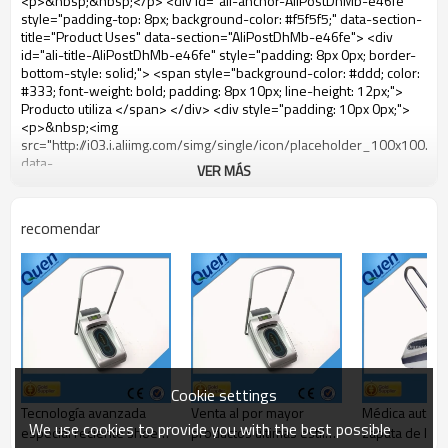
VER MÁS
recomendar
Cookie settings
Tecnología avanzada
Venta al por mayor
Médica automát
We use cookies to provide you with the best possible
especial reciente shoe
productos últimas estilo
zapata de la 