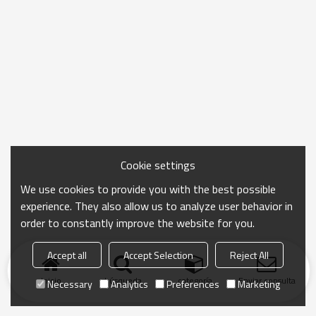
Cookie settings
We use cookies to provide you with the best possible
experience. They also allow us to analyze user behavior in
order to constantly improve the website for you.
Accept all
Accept Selection
Reject All
Inicio
búsqueda
categoría
Enviar consulta
Necessary
Analytics
Preferences
Marketing