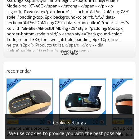
VER MÁS
recomendar
Cookie settings
Caliente China products
Quen tecnología
2015 product
We use cookies to provide you with the best possible
wholesale zapato
avanzada recién llegado
vendedores ca