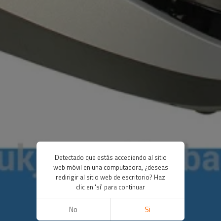
Detectado que estás accediendo al sitio
web móvil en una computadora, ¿deseas
redirigir al sitio web de escritorio? Haz
clic en 'sí' para continuar
No
Si