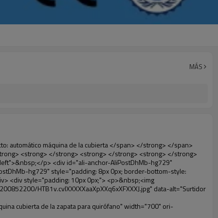
MÁS
.png" data-src="http://g03.s.alicdn.com/kf/HTB1t2oxIXXXXXXOXpXXq6xXFXXXF/200852200/HTB1t2oxIXXXXXXOXpXXq6xXFXXXF.jpg" data-alt="Surtidor de China máquina cubierta de la zapata para quirófano" width="700" ori-width="800" ori-height="654" /> <noscript><img src="http://g03.s.alicdn.com/kf/HTB1t2oxIXXXXXXOXpXXq6xXFXXXF/200852200/HTB1t2oxIXXXXXXOXpXXq6xXFXXXF.jpg" alt="Surtidor de China máquina cubierta de la zapata para quirófano" width="700" ori-width="800" ori-height="654"></noscript> </p> <p data-section-blank="AliPostDhMb-g01as">&nbsp;</p> <div id="ali-anchor-AliPostDhMb-ktqz1" style="padding-top: 8px;" data-section="AliPostDhMb-ktqz1" data-section-title="Product Advantages"> <div id="ali-title-AliPostDhMb-ktqz1" style="padding: 8px 0px; border-bottom-style: solid;"> <span style="background-color: #ddd; color: #333; font-weight: bold; padding: 8px 10px; line-height: 12px;"> Ventajas del producto </span> </div> <div style="padding: 10px 0px;"> <p>&nbsp;</p> <table class="aliDataTable" style="width: 600px; height: 436px;"><tbody> <tr style="height: 34.35pt;" align="left"><td style="width: 598pt;" colspan="2" valign="center"><p> <span style="line-height: normal; font-weight: bold; font-size: 12pt; font-family: Arial;"> Ventaja de Quen Shoe machine: </span> </p></td></tr> <tr style="height: 53.95pt;" align="left"> <td style="width: 181.85pt;" valign="center"><p><span style="line-height: normal; font-weight: bold; font-family: arial, helvetica, sans-serif; color: #008000; font-size: 14px;">1. Económico&nbsp; &nbsp;&nbsp;</span></p></td> <td style="width: 416.15pt;" valign="center"> <p> <span style="line-height: normal; font-family: arial, helvetica, sans-serif; font-size: 14px;"> El costo de nuestra película de PVC cubierta del zapato es económico que los tradicionales, el espesor es 28&mu;m </span> </p> <p> <span style="line-height: normal; font-family: arial, helvetica, sans-serif; font-size: 14px;"> Es más durable </span> </p> </td> </tr> <tr style="height: 52pt;" align="left"> <td valign="center"><p><span style="line-height: normal; font-weight: bold; font-family: arial, helvetica, sans-serif; color: #008000; font-size: 14px;">2. Gran capacidad</span></p></td> <td valign="center"> <p> <span style="line-height: normal; font-family: arial, helvetica, sans-serif; font-size: 14px;"> Un rollo de película puede hacer 500 pares cubierta del zapato, para otros máquina de la cubierta, </span> </p> <p> <span style="line-height: normal; font-family: arial, helvetica, sans-serif; font-size: 14px;"> La capacidad es de sólo 50-100 pares de zapatos cubierta </span> </p> </td> </tr> <tr style="height: 53pt;" align="left"> <td valign="center"><p><span style="line-height: normal; font-weight: bold; font-family: arial, helvetica, sans-serif; color: #008000; font-size: 14px;">3. Larga vida útil</span></p></td> <td valign="center"><p> <span style="line-height: normal; font-family: arial, helvetica, sans-s