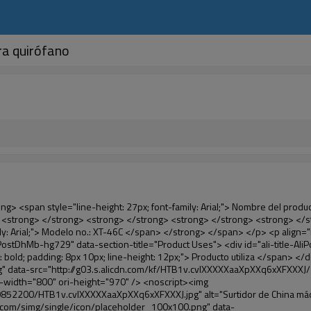
ra quirófano
span style="line-height: normal; font-family: Arial; color: #99cc00;"> Temperatura adecuada </span> </em> </strong> <span style="line-height: normal; font-family: Arial;"> <strong> <em> <span style="line-height: 21px; color: #99cc00;"> . </span> </em> </strong> Tecnología diferente de otros cubierta del zapato </span> <span style="line-height: normal; font-family: Arial;"> Máquina </span> <span style="line-height: normal; font-family: Arial;"> . </span> </span> </p> <p> <span style="line-height: 21px; font-size: 14px;"> <span style="line-height: normal; font-family: Arial;"> Puede <span style="line-height: 21px; color: #0000ff;"> </span> </span> <em> <span style="line-height: normal; font-weight: bold; font-family: Arial; color: #99cc00;"> Automáticamente </span> </em> <span style="line-height: normal; font-family: Arial;"> <em> <span style="line-height: 21px; color: #99cc00;"> </span> </em> Salidas y corta la película de PVC y </span> <em> <span style="line-height: normal; font-weight: bold; font-family: Arial; color: #99cc00;"> Proporcionar aire caliente. </span> </em> </span> </p> <p><br> <strong> <span style="line-height: 21px; font-size: 14px;"> <span style="line-height: normal; font-family: Arial;"> Que </span> <span style="line-height: 18px;"> <span style="line-height: normal; font-family: Arial;"> Sólo toma tres </span> </span> <span style="line-height: normal; font-family: Arial;"> Segundos para hacer que el PVC película en zapatos cubierta del zapato y abrigos de las personas </span> <span style="line-height: normal; font-family: Arial;"> . </span> </span> </strong> </p> <p>&nbsp;</p> <p>&nbsp;</p> <p> <strong> <span style="line-height: 36px; color: #99cc00; font-size: 24px;"> <em> <span style="line-height: 21px;"> <span style="line-height: normal; font-family: Arial;"> Automática máquina de la cubierta </span> </span> </em> </span> </strong> </p> <p> <span style="line-height: 27px; font-size: 18px; color: #99cc00;"> <em> <span style="line-height: 21px;"> <span style="line-height: normal; font-family: Arial;"> Para proporcionar un ambiente limpio! </span> </span> </em> </span> </p> <p>&nbsp;</p> </div> </div> <div id="ali-anchor-AliPostDhMb-lcfkj" style="padding-top: 8px;" data-section="AliPostDhMb-lcfkj" data-section-title="Product Description"> <div id="ali-title-AliPostDhMb-lcfkj" style="padding: 8px 0px; border-bottom-style: solid;"> <span style="background-color: #ddd; color: #333; font-weight: bold; padding: 8px 10px; line-height: 12px;"> Descripción del producto </span> </div> <div style="padding: 10px 0px;"><p>&nbsp;<img src="http://i03.i.aliimg.com/simg/single/icon/placeholder_100x100.png" data-src="http://g01.s.alicdn.com/kf/HTB18lcbIXXXXXbEXVXXq6xXFXXXF/200852200/HTB18lcbIXXXXXbEXVXXq6xXFXXXF.jpg" data-alt="Surtidor de China máquina cubierta de la zapata para quirófano" width="700" ori-width="785" ori-height="559" /> <noscript><img src="http://g01.s.alicdn.com/kf/HTB18lcbIXXXXXbEXVXXq6xXFXXXF/200852200/HTB18lcbIXXXXXbEXVXXq6xXFXXXF.jpg" alt="Surtidor de China máquina cubierta de la zapata para quirófano" width="700" ori-width="785" ori-height="559"></noscript> </p></div> </div> <p data-section-blank="AliPostDhMb-lcfkj">&nbsp;</p> <p data-section-blank="AliPostDhMb-lcfkj"><img src="http://i03.i.aliimg.com/simg/single/icon/placeholder_100x100