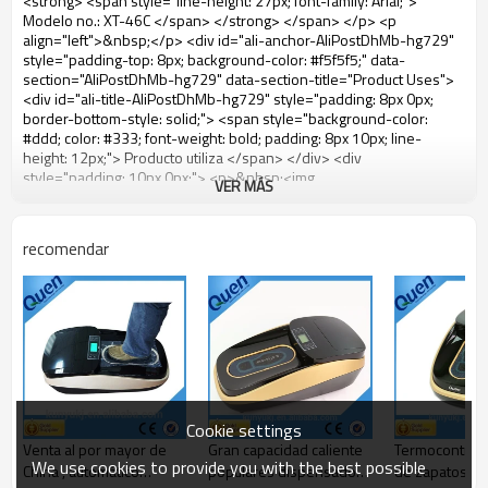
VER MÁS
recomendar
Cookie settings
Venta al por mayor de
Gran capacidad caliente
Termocontraíb
We use cookies to provide you with the best possible
China , automático
populares dispensador
de zapatos de 