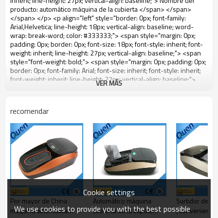
VER MÁS
recomendar
Cookie settings
Por mayor de China
Automático máquina
Surtidor del o
We use cookies to provide you with the best possible
máquina automática
cubierta de la zapata
, conveniente