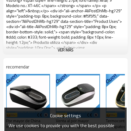
VER MÁS
recomendar
Cookie settings
Por mayor de China
Venta al por mayor
Termocontraíb
We use cookies to provide you with the best possible
inteligente avanzada
productos zapato
de zapatos de 