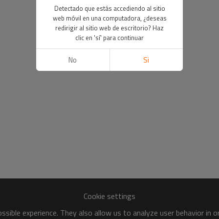
Detectado que estás accediendo al sitio
web móvil en una computadora, ¿deseas
redirigir al sitio web de escritorio? Haz
clic en 'sí' para continuar
No
Si
Cookie settings
sible experience. They also allow us to analyze user behavior in 