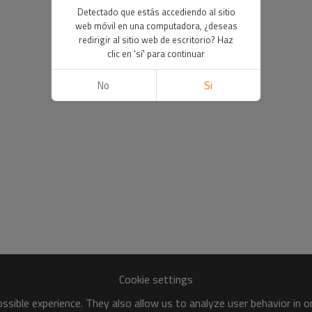
Detectado que estás accediendo al sitio
web móvil en una computadora, ¿deseas
redirigir al sitio web de escritorio? Haz
clic en 'sí' para continuar
No
Si
Cookie settings
sible experience. They also allow us to analyze user behavior in 