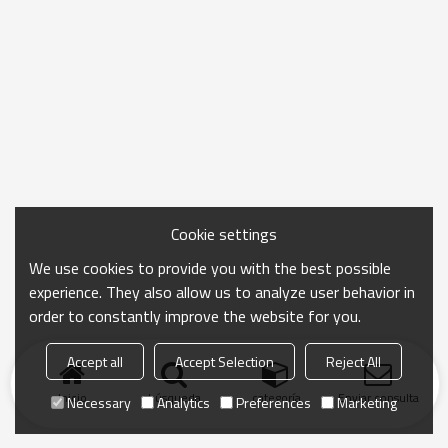
Cookie settings
We use cookies to provide you with the best possible
experience. They also allow us to analyze user behavior in
order to constantly improve the website for you.
Accept all
Accept Selection
Reject All
Inicio
búsqueda
categoría
Enviar consulta
Necessary
Analytics
Preferences
Marketing