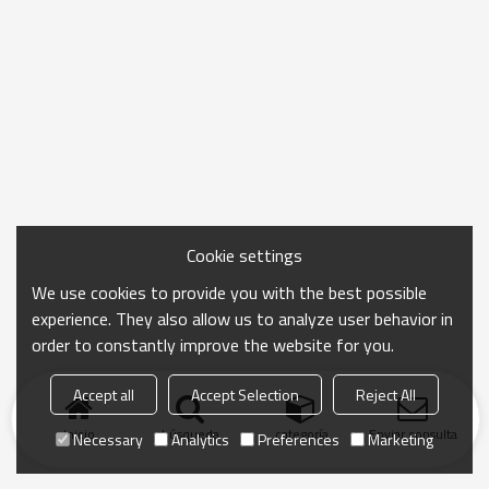
Cookie settings
We use cookies to provide you with the best possible
experience. They also allow us to analyze user behavior in
order to constantly improve the website for you.
Accept all
Accept Selection
Reject All
Inicio
búsqueda
categoría
Enviar consulta
Necessary
Analytics
Preferences
Marketing