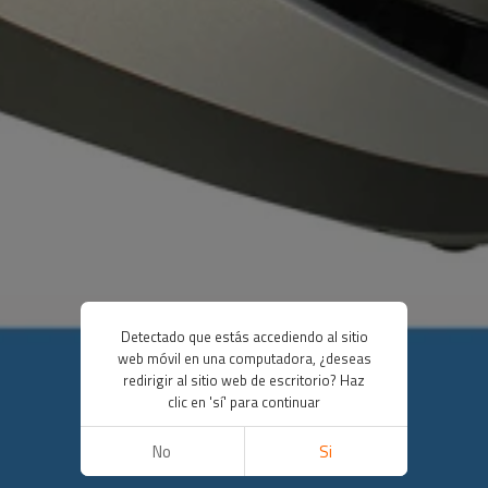
Detectado que estás accediendo al sitio
web móvil en una computadora, ¿deseas
redirigir al sitio web de escritorio? Haz
clic en 'sí' para continuar
No
Si