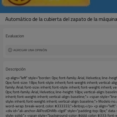
Automático de la cubierta del zapato de la máquin
Evaluacion
AGREGAR UNA OPINIÓN
Descripción
<p align="left" style="border: 0px; font-family: Arial, Helvetica; line-height: 18px; vertical-align: baseline; word-wrap: break-word; color: #333333;"> <span style="line-height: 27px; margin: 0px; padding: 0px; border: 0px; font-size: 18px; font-style: inherit; font-weight: inherit; vertical-align: baseline;"> <span style="line-height: 27px; font-weight: bold;"> <span style="line-height: 27px; margin: 0px; padding: 0px; border: 0px; font-family: Arial; font-size: inherit; font-style: inherit; font-weight: inherit; vertical-align: baseline;"> Nombre del producto: automático máquina de la cubierta </span> </span> </span> </p> <p align="left" style="border: 0px; font-family: Arial, Helvetica; line-height: 18px; vertical-align: baseline; word-wrap: break-word; color: #333333;"> <span style="line-height: 27px; margin: 0px; padding: 0px; border: 0px; font-size: 18px; font-style: inherit; font-weight: inherit; vertical-align: baseline;"> <span style="line-height: 27px; font-weight: bold;"> <span style="line-height: 27px; margin: 0px; padding: 0px; border: 0px; font-family: Arial; font-size: inherit; font-style: inherit; font-weight: inherit; vertical-align: baseline;"> Modelo no.: XT-46C </span> </span> </span> </p> <p align="left" style="border: 0px; font-family: Arial, Helvetica; line-height: 18px; vertical-align: baseline; word-wrap: break-word; color: #333333;">&nbsp;</p> <p align="left" style="border: 0px; font-family: Arial, Helvetica; line-height: 18px; vertical-align: baseline; word-wrap: break-word; color: #333333;">&nbsp;</p> <div id="ali-anchor-AliPostDhMb-clgdl" style="padding-top: 8px;" data-section="AliPostDhMb-clgdl" data-section-title="Product Uses"> <div id="ali-title-AliPostDhMb-clgdl" style="padding: 8px 0px; border-bottom-style: solid;"> <span style="background-color: #ddd; color: #333; font-weight: bold; padding: 8px 10px; line-height: 12px;"> Producto utiliza </span> </div> <div style="padding: 10px 0px;"> <p>&nbsp;&nbsp;<img src="http://i03.i.aliimg.com/simg/single/icon/placeholder_100x100.png" data-src="http://g01.s.alicdn.com/kf/HTB1v.cvIXXXXXaaXpXXq6xXFXXXJ/200852200/HTB1v.cvIXXXXXaaXpXXq6xXFXXXJ.jpg" data-alt="Automático de la cubierta del zapato de la máquina como regalo" width="700" style="background-color: #f5f5f5;" ori-width="800" ori-height="970" /> <noscript><img src="http://g01.s.alicdn.com/kf/HTB1v.cvIXXXXXaaXpXXq6xXFXXXJ/200852200/HTB1v.cvIXXXXXaaXpXXq6xXFXXXJ.jpg" alt="Automático de la cubierta del zapato de la máquina como regalo" width="700" style="background-color: #f5f5f5;" ori-width="800" ori-height="970"></noscript> </p> <p><img src="http://i03.i.aliimg.com/simg/single/icon/placeholder_100x100.png" data-src="http://g04.s.alicdn.com/kf/HTB1AmpcHVXXXXXqXXXXq6xXFXXX3/200852200/HTB1AmpcHVXXXXXqXXXXq6xXFXXX3.jpg" data-alt="Automático de la cubierta del zapato de la máquina como regalo" width="700" style="background-color: #f5f5f5;" ori-width="590" ori-height="588" /> <noscript><img src="http://g04.s.alicdn.com/kf/HTB1AmpcHVXXXXXqXXXXq6xXFXXX3/200852200/HTB1AmpcHVXXXXXqXXXXq6xXFXXX3.jpg" alt="Automático de la cubierta del zapato de la máquina como regalo" width="700" style="background-color: #f5f