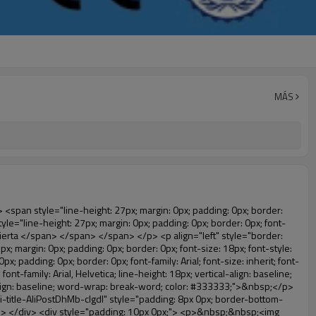
MÁS
: normal; font-family: Arial;"> Para proporcionar un ambiente limpio! </span> </span> </em> </span> </p> </div> </div> <p align="left" style="border: 0px; font-family: Arial, Helvetica; line-height: 18px; vertical-align: baseline; word-wrap: break-word; color: #333333;">&nbsp;</p> <p style="border: 0px; font-family: Arial, Helvetica, sans-serif; font-size: 14px; line-height: 26.6000003814697px; vertical-align: baseline; word-wrap: break-word; color: #333333;">&nbsp;</p> <div id="ali-anchor-AliPostDhMb-1epqd" style="padding-top: 8px;" data-section="AliPostDhMb-1epqd" data-section-title="Product Description"> <div id="ali-title-AliPostDhMb-1epqd" style="padding: 8px 0px; border-bottom-style: solid;"> <span style="background-color: #ddd; color: #333; font-weight: bold; padding: 8px 10px; line-height: 12px;"> Descripción del producto </span> </div> <div style="padding: 10px 0px;"> <p>&nbsp;&nbsp;<img src="http://i03.i.aliimg.com/simg/single/icon/placeholder_100x100.png" data-src="http://g01.s.alicdn.com/kf/HTB18lcbIXXXXXbEXVXXq6xXFXXXF/200852200/HTB18lcbIXXXXXbEXVXXq6xXFXXXF.jpg" data-alt="Automático de la cubierta del zapato de la máquina como regalo" width="700" style="background-color: #f5f5f5;" ori-width="785" ori-height="559" /> <noscript><img src="http://g01.s.alicdn.com/kf/HTB18lcbIXXXXXbEXVXXq6xXFXXXF/200852200/HTB18lcbIXXXXXbEXVXXq6xXFXXXF.jpg" alt="Automático de la cubierta del zapato de la máquina como regalo" width="700" style="background-color: #f5f5f5;" ori-width="785" ori-height="559"></noscript> </p> <p><img src="http://i03.i.aliimg.com/simg/single/icon/placeholder_100x100.png" data-src="http://g04.s.alicdn.com/kf/HTB1t2oxIXXXXXXOXpXXq6xXFXXXF/200852200/HTB1t2oxIXXXXXXOXpXXq6xXFXXXF.jpg" data-alt="Automático de la cubierta del zapato de la máquina como regalo" width="700" style="background-color: #f5f5f5;" ori-width="800" ori-height="654" /> <noscript><img src="http://g04.s.alicdn.com/kf/HTB1t2oxIXXXXXXOXpXXq6xXFXXXF/200852200/HTB1t2oxIXXXXXXOXpXXq6xXFXXXF.jpg" alt="Automático de la cubierta del zapato de la máquina como regalo" width="700" style="background-color: #f5f5f5;" ori-width="800" ori-height="654"></noscript> </p> </div> </div> <div id="ali-anchor-AliPostDhMb-jfxjh" style="padding-top: 8px;" data-section="AliPostDhMb-jfxjh" data-section-title="Product Advantages"> <div id="ali-title-AliPostDhMb-jfxjh" style="padding: 8px 0px; border-bottom-style: solid;"> <span style="background-color: #ddd; color: #333; font-weight: bold; padding: 8px 10px; line-height: 12px;"> Ventajas del producto </span> </div> <div style="padding: 10px 0px;"> <p>&nbsp;</p> <table class="aliDataTable" style="width: 600px; height: 436px;"><tbody> <tr style="height: 34.35pt;" align="left"><td style="width: 598pt;" colspan="2" valign="center"><p> <span style="line-height: normal; font-weight: bold; font-size: 12pt; font-family: Arial;"> Ventaja de Quen Shoe machine: </span> </p></td></tr> <tr style="height: 53.95pt;" align="left"> <td style="width: