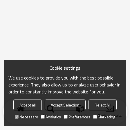
Cookie settings
We use cookies to provide you with the best possible
experience. They also allow us to analyze user behavior in
order to constantly improve the website for you.
Accept all
Accept Selection
Reject All
Inicio
búsqueda
categoría
Enviar consulta
Necessary
Analytics
Preferences
Marketing