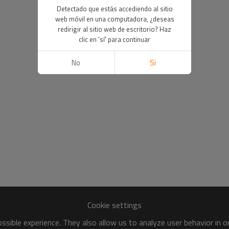
Detectado que estás accediendo al sitio
web móvil en una computadora, ¿deseas
redirigir al sitio web de escritorio? Haz
clic en 'sí' para continuar
No
Si
Cookie settings
sible experience. They also allow us to analyze user behavior in 