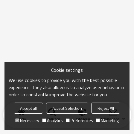
Cookie settings
We use cookies to provide you with the best possible
experience. They also allow us to analyze user behavior in
order to constantly improve the website for you.
Accept all
Accept Selection
Reject All
Inicio
búsqueda
categoría
Enviar consulta
Necessary
Analytics
Preferences
Marketing