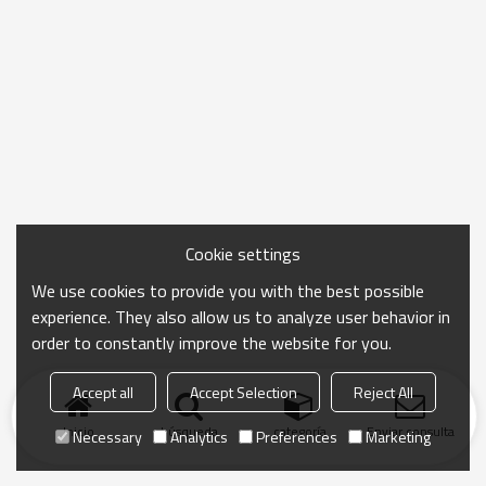
Cookie settings
We use cookies to provide you with the best possible
experience. They also allow us to analyze user behavior in
order to constantly improve the website for you.
Accept all
Accept Selection
Reject All
Inicio
búsqueda
categoría
Enviar consulta
Necessary
Analytics
Preferences
Marketing