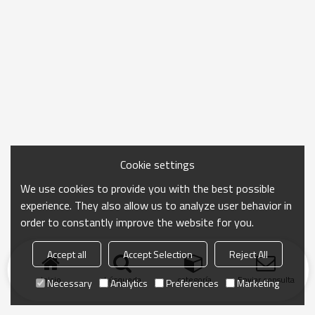
Cookie settings
We use cookies to provide you with the best possible
experience. They also allow us to analyze user behavior in
order to constantly improve the website for you.
Accept all
Accept Selection
Reject All
Inicio
búsqueda
categoría
Enviar consulta
Necessary
Analytics
Preferences
Marketing