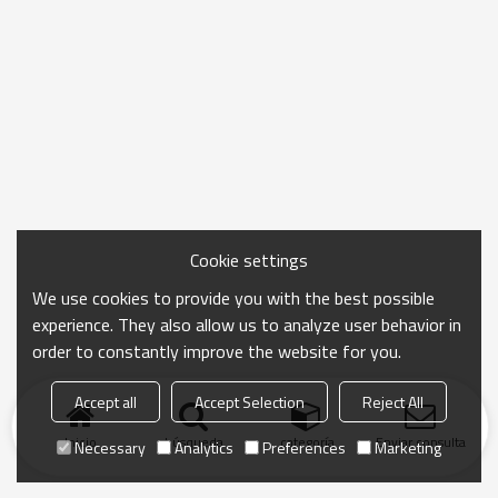
Cookie settings
We use cookies to provide you with the best possible
experience. They also allow us to analyze user behavior in
order to constantly improve the website for you.
Accept all
Accept Selection
Reject All
Inicio
búsqueda
categoría
Enviar consulta
Necessary
Analytics
Preferences
Marketing