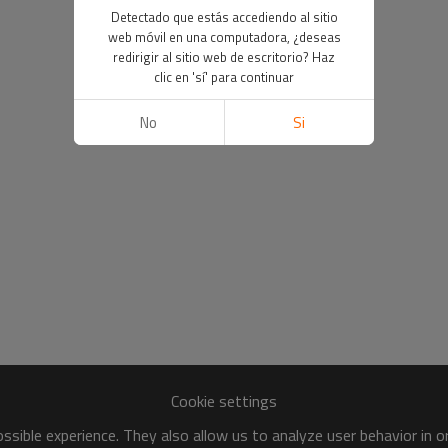
Detectado que estás accediendo al sitio
web móvil en una computadora, ¿deseas
redirigir al sitio web de escritorio? Haz
clic en 'sí' para continuar
No
Si
Cookie settings
sible experience. They also allow us to analyze user behavior in 