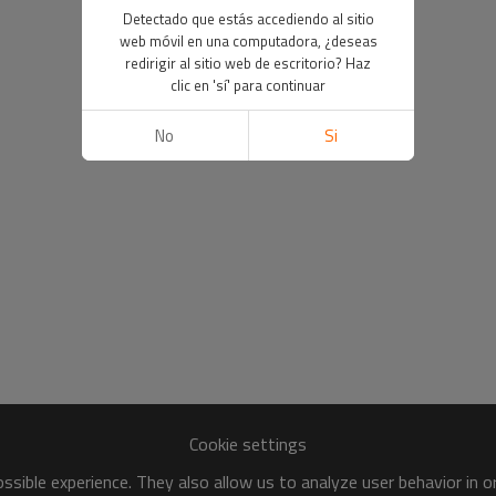
Detectado que estás accediendo al sitio
web móvil en una computadora, ¿deseas
redirigir al sitio web de escritorio? Haz
clic en 'sí' para continuar
No
Si
Cookie settings
sible experience. They also allow us to analyze user behavior in 