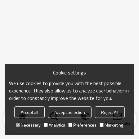
Cookie settings
We use cookies to provide you with the best possible
experience. They also allow us to analyze user behavior in
order to constantly improve the website for you.
Accept all
Accept Selection
Reject All
Inicio
búsqueda
categoría
Enviar consulta
Necessary
Analytics
Preferences
Marketing