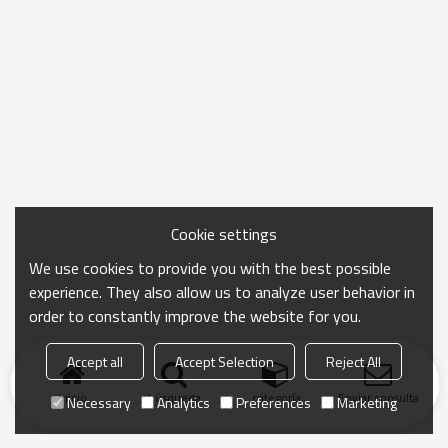
Cookie settings
We use cookies to provide you with the best possible
experience. They also allow us to analyze user behavior in
order to constantly improve the website for you.
Accept all
Accept Selection
Reject All
Inicio
búsqueda
categoría
Enviar consulta
Necessary
Analytics
Preferences
Marketing