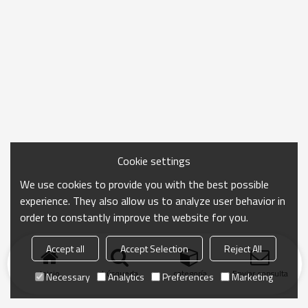
Cookie settings
We use cookies to provide you with the best possible
experience. They also allow us to analyze user behavior in
order to constantly improve the website for you.
Accept all
Accept Selection
Reject All
Inicio
búsqueda
categoría
Enviar consulta
Necessary
Analytics
Preferences
Marketing