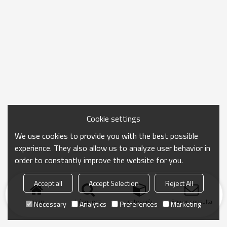
Cookie settings
We use cookies to provide you with the best possible
experience. They also allow us to analyze user behavior in
order to constantly improve the website for you.
Accept all
Accept Selection
Reject All
Inicio
búsqueda
categoría
Enviar consulta
Necessary
Analytics
Preferences
Marketing