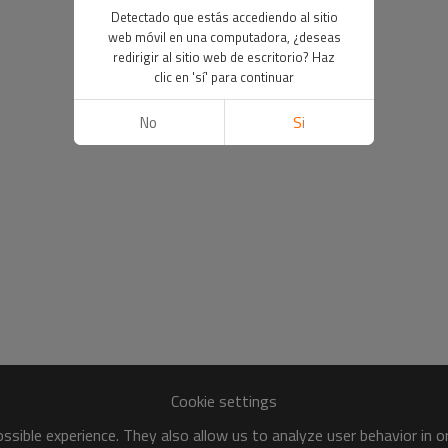
Detectado que estás accediendo al sitio
web móvil en una computadora, ¿deseas
redirigir al sitio web de escritorio? Haz
clic en 'sí' para continuar
No
Si
Cookie settings
sible experience. They also allow us to analyze user behavior in 