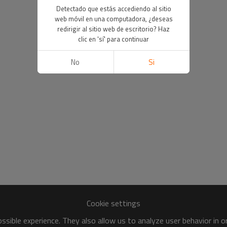
Detectado que estás accediendo al sitio
web móvil en una computadora, ¿deseas
redirigir al sitio web de escritorio? Haz
clic en 'sí' para continuar
No
Si
Cookie settings
sible experience. They also allow us to analyze user behavior in 